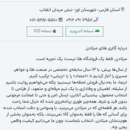
استان فارس- شهرستان اوز- نبش میدان انقلاب
071-5251-5510
7958 091 0912
نسخه آندروید
نسخه IOS
درباره گالری طلای میلادزر
میلادزر، فقط یک فروشگاه طلا نیست؛ یک تجربه‌ است.
از سال‌ها پیش، با ۱۴ سال سابقه‌ی تخصصی در صنعت طلا و جواهر،
مسیری را آغاز کردیم تا «اعتماد» را با «زیبایی» ترکیب کنیم.
اینجا، ما به‌دنبال فروش لحظه‌ها نیستیم؛ بلکه می‌خواهیم روایت باشیم
از سلیقه، اطمینان و وفاداری.با یک تیم حرفه‌ای و متعهد، از طراحی تا
انتخاب محصول، پشتیبانی آنلاین، ارسال امن و حتی تا ضمانت مرجوعی
بدون قید و شرط، همه‌چیز طوری برنامه‌ریزی شده که خیال شما راحت
باشد.هر قطعه‌ای که در میلادزر می‌بینید، با وسواس و دقت انتخاب شده؛
برای کسانی که طلا را فقط به‌عنوان کالا نمی‌بینند، بلکه به‌عنوان بخشی از
هویت‌شان.میلادزر، انتخاب شماست؛ چون ما می‌دانیم کیفیت واقعی
یعنی چه.