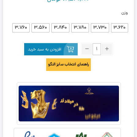
وزن
3.760
3.560
3.840
3.780
3.730
3.620
افزودن به سبد خرید
راهنمای انتخاب سایز النگو