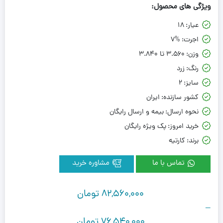
ویژگی های محصول:
عیار:
18
اجرت:
7%
وزن:
3.560 تا 3.840
رنگ:
زرد
سایز:
2
کشور سازنده:
ایران
نحوه ارسال:
بیمه و ارسال رایگان
خرید امروز:
پک ویژه رایگان
برند:
کارتیه
تماس با ما
مشاوره خرید
82,560,000
تومان
–
76,540,000
تومان