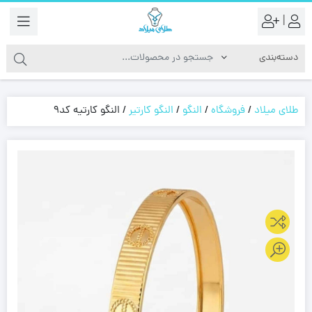
|
طلای میلاد
/
فروشگاه
/
النگو
/
النگو کارتیر
/
النگو کارتیه کد9