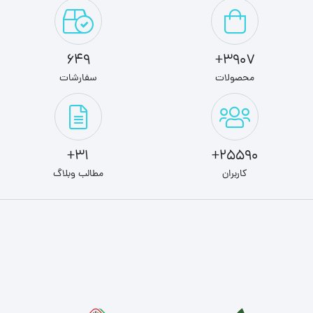
649
3907+
محصولات
سفارشات
31+
25590+
کاربران
مطالب وبلاگ