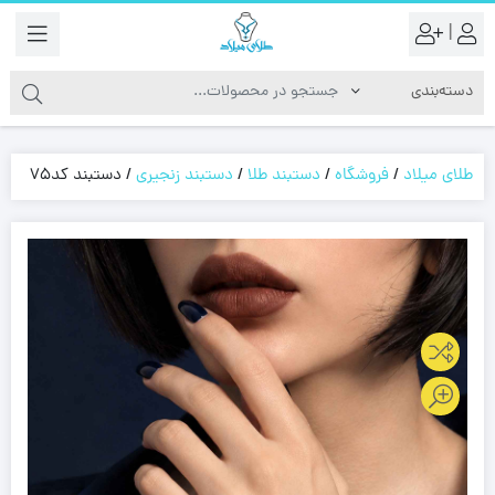
|
طلای میلاد
/
فروشگاه
/
دستبند طلا
/
دستبند زنجیری
/
دستبند کد75