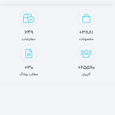
649
3881+
محصولات
سفارشات
30+
25590+
کاربران
مطالب وبلاگ