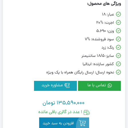
ویژگی های محصول:
عیار:
18
اجرت:
20%
وزن:
5.690
سود فروشنده:
7%
رنگ:
زرد
سایز:
18/5 سانتیمتر
کشور سازنده:
ایتالیا
نحوه ارسال:
ارسال رایگان همراه با پک ویژه
تماس با ما
مشاوره خرید
135,590,000
تومان
1 عدد در گالری باقی مانده
افزودن به سبد خرید