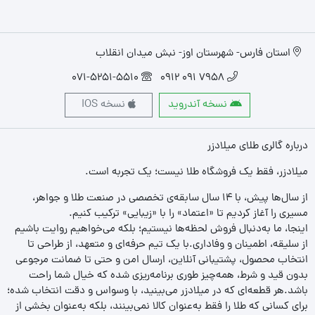
استان فارس- شهرستان اوز- نبش میدان انقلاب
071-5251-5510
7958 091 0912
نسخه آندروید
نسخه IOS
درباره گالری طلای میلادزر
میلادزر، فقط یک فروشگاه طلا نیست؛ یک تجربه‌ است.
از سال‌ها پیش، با ۱۴ سال سابقه‌ی تخصصی در صنعت طلا و جواهر،
مسیری را آغاز کردیم تا «اعتماد» را با «زیبایی» ترکیب کنیم.
اینجا، ما به‌دنبال فروش لحظه‌ها نیستیم؛ بلکه می‌خواهیم روایت باشیم
از سلیقه، اطمینان و وفاداری.با یک تیم حرفه‌ای و متعهد، از طراحی تا
انتخاب محصول، پشتیبانی آنلاین، ارسال امن و حتی تا ضمانت مرجوعی
بدون قید و شرط، همه‌چیز طوری برنامه‌ریزی شده که خیال شما راحت
باشد.هر قطعه‌ای که در میلادزر می‌بینید، با وسواس و دقت انتخاب شده؛
برای کسانی که طلا را فقط به‌عنوان کالا نمی‌بینند، بلکه به‌عنوان بخشی از