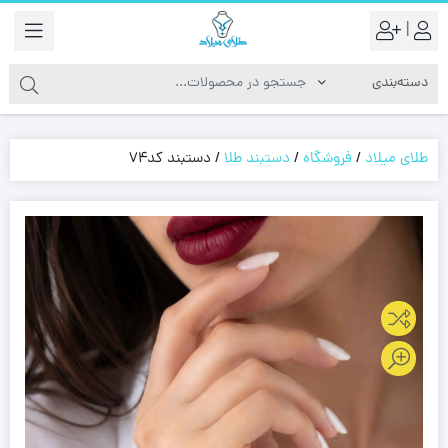
|
طلای میلاد
/
فروشگاه
/
دستبند طلا
/
دستبند کد74