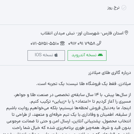
نرخ روز
استان فارس- شهرستان اوز- نبش میدان انقلاب
071-5251-5510
7958 091 0912
نسخه آندروید
نسخه IOS
درباره گالری طلای میلادزر
میلادزر، فقط یک فروشگاه طلا نیست؛ یک تجربه‌ است.
از سال‌ها پیش، با ۱۴ سال سابقه‌ی تخصصی در صنعت طلا و جواهر،
مسیری را آغاز کردیم تا «اعتماد» را با «زیبایی» ترکیب کنیم.
اینجا، ما به‌دنبال فروش لحظه‌ها نیستیم؛ بلکه می‌خواهیم روایت باشیم
از سلیقه، اطمینان و وفاداری.با یک تیم حرفه‌ای و متعهد، از طراحی تا
انتخاب محصول، پشتیبانی آنلاین، ارسال امن و حتی تا ضمانت مرجوعی
بدون قید و شرط، همه‌چیز طوری برنامه‌ریزی شده که خیال شما راحت