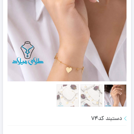
دستبند کد74