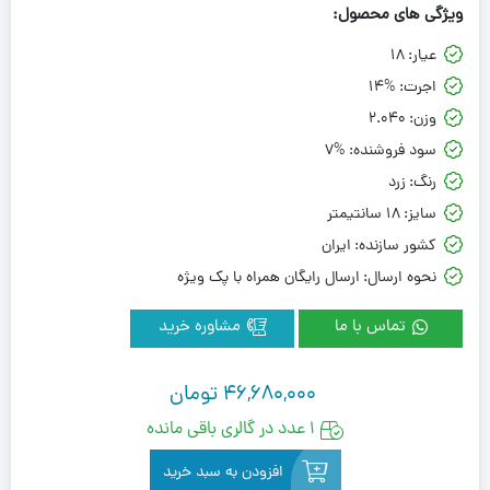
ویژگی های محصول:
عیار:
18
اجرت:
14%
وزن:
2.040
سود فروشنده:
7%
رنگ:
زرد
سایز:
18 سانتیمتر
کشور سازنده:
ایران
نحوه ارسال:
ارسال رایگان همراه با پک ویژه
تماس با ما
مشاوره خرید
46,680,000
تومان
1 عدد در گالری باقی مانده
افزودن به سبد خرید