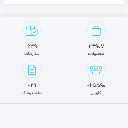
649
3907+
محصولات
سفارشات
31+
25590+
کاربران
مطالب وبلاگ