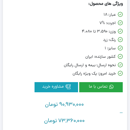
ویژگی های محصول:
عیار:
18
اجرت:
7%
وزن:
3.590 تا 4.080
رنگ:
زرد
سایز:
1
کشور سازنده:
ایران
نحوه ارسال:
بیمه و ارسال رایگان
خرید امروز:
پک ویژه رایگان
تماس با ما
مشاوره خرید
90,930,000
تومان
–
73,360,000
تومان