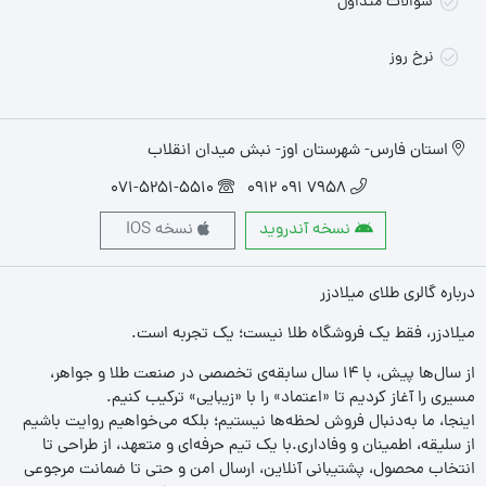
سوالات متداول
نرخ روز
استان فارس- شهرستان اوز- نبش میدان انقلاب
071-5251-5510
7958 091 0912
نسخه آندروید
نسخه IOS
درباره گالری طلای میلادزر
میلادزر، فقط یک فروشگاه طلا نیست؛ یک تجربه‌ است.
از سال‌ها پیش، با ۱۴ سال سابقه‌ی تخصصی در صنعت طلا و جواهر،
مسیری را آغاز کردیم تا «اعتماد» را با «زیبایی» ترکیب کنیم.
اینجا، ما به‌دنبال فروش لحظه‌ها نیستیم؛ بلکه می‌خواهیم روایت باشیم
از سلیقه، اطمینان و وفاداری.با یک تیم حرفه‌ای و متعهد، از طراحی تا
انتخاب محصول، پشتیبانی آنلاین، ارسال امن و حتی تا ضمانت مرجوعی