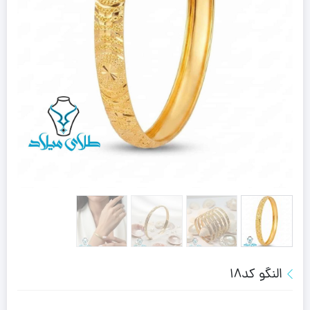
النگو کد18