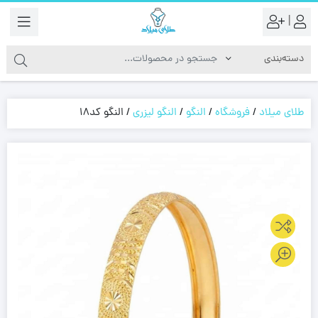
|
طلای میلاد
/
فروشگاه
/
النگو
/
النگو لیزری
/
النگو کد18