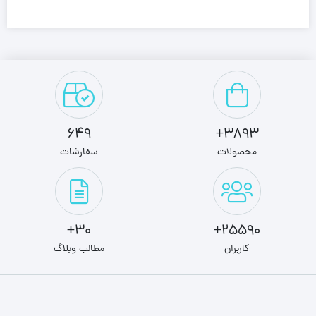
649
3893+
محصولات
سفارشات
30+
25590+
کاربران
مطالب وبلاگ