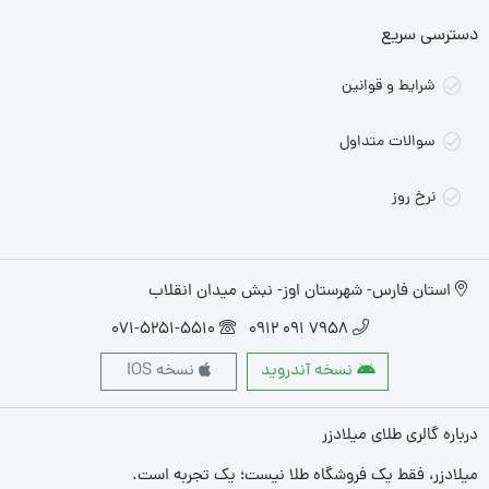
دسترسی سریع
شرایط و قوانین
سوالات متداول
نرخ روز
استان فارس- شهرستان اوز- نبش میدان انقلاب
071-5251-5510
7958 091 0912
نسخه آندروید
نسخه IOS
درباره گالری طلای میلادزر
میلادزر، فقط یک فروشگاه طلا نیست؛ یک تجربه‌ است.