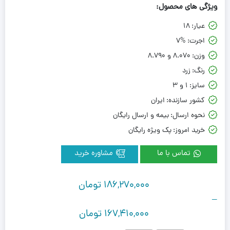
ویژگی های محصول:
عیار:
18
اجرت:
7%
وزن:
8.070 و 8.790
رنگ:
زرد
سایز:
1 و 3
کشور سازنده:
ایران
نحوه ارسال:
بیمه و ارسال رایگان
خرید امروز:
پک ویژه رایگان
تماس با ما
مشاوره خرید
186,270,000
تومان
–
167,410,000
تومان