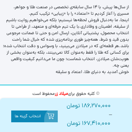
از سال‌ها پیش، با ۱۴ سال سابقه‌ی تخصصی در صنعت طلا و جواهر،
مسیری را آغاز کردیم تا «اعتماد» را با «زیبایی» ترکیب کنیم.
اینجا، ما به‌دنبال فروش لحظه‌ها نیستیم؛ بلکه می‌خواهیم روایت باشیم
از سلیقه، اطمینان و وفاداری.با یک تیم حرفه‌ای و متعهد، از طراحی تا
انتخاب محصول، پشتیبانی آنلاین، ارسال امن و حتی تا ضمانت مرجوعی
بدون قید و شرط، همه‌چیز طوری برنامه‌ریزی شده که خیال شما راحت
باشد.هر قطعه‌ای که در میلادزر می‌بینید، با وسواس و دقت انتخاب شده؛
برای کسانی که طلا را فقط به‌عنوان کالا نمی‌بینند، بلکه به‌عنوان بخشی از
هویت‌شان.میلادزر، انتخاب شماست؛ چون ما می‌دانیم کیفیت واقعی
یعنی چه.
خوش آمدید به دنیای طلا، اعتماد و سلیقه
© کلیه حقوق برای
میلاد زر
محفوظ است
186,270,000
تومان
–
انتخاب گزینه ها
167,410,000
تومان
0
0
بازگشت
صفحه اصلی
مقایسه
سبد خرید