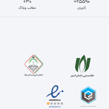
30+
25590+
کاربران
مطالب وبلاگ