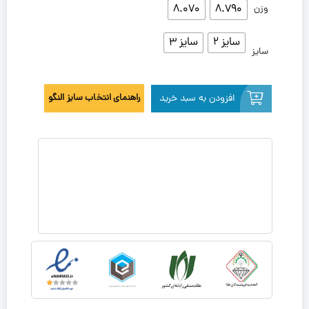
8.070
8.790
وزن
سایز 2
سایز 3
سایز
افزودن به سبد خرید
راهنمای انتخاب سایز النگو