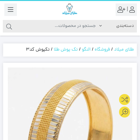
|
طلای میلاد
/
فروشگاه
/
النگو
/
تک پوش طلا
/
تکپوش کد3