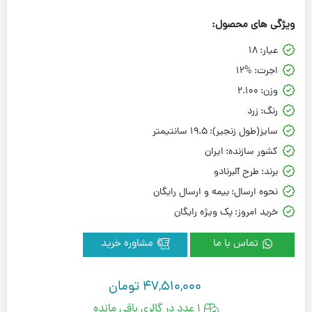
ویژگی های محصول:
عیار:
18
اجرت:
12%
وزن:
2.100
رنگ:
زرد
سایز(طول زنجیر):
19.5 سانتیمتر
کشور سازنده:
ایران
برند:
طرح آلبرنادو
نحوه ارسال:
بیمه و ارسال رایگان
خرید امروز:
پک ویژه رایگان
تماس با ما
مشاوره خرید
47,510,000
تومان
1 عدد در گالری باقی مانده