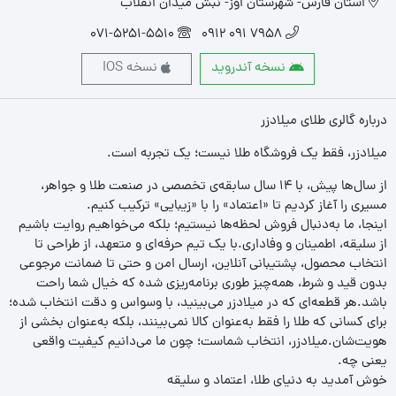
استان فارس- شهرستان اوز- نبش میدان انقلاب
071-5251-5510
7958 091 0912
نسخه آندروید
نسخه IOS
درباره گالری طلای میلادزر
میلادزر، فقط یک فروشگاه طلا نیست؛ یک تجربه‌ است.
از سال‌ها پیش، با ۱۴ سال سابقه‌ی تخصصی در صنعت طلا و جواهر،
مسیری را آغاز کردیم تا «اعتماد» را با «زیبایی» ترکیب کنیم.
اینجا، ما به‌دنبال فروش لحظه‌ها نیستیم؛ بلکه می‌خواهیم روایت باشیم
از سلیقه، اطمینان و وفاداری.با یک تیم حرفه‌ای و متعهد، از طراحی تا
انتخاب محصول، پشتیبانی آنلاین، ارسال امن و حتی تا ضمانت مرجوعی
بدون قید و شرط، همه‌چیز طوری برنامه‌ریزی شده که خیال شما راحت
باشد.هر قطعه‌ای که در میلادزر می‌بینید، با وسواس و دقت انتخاب شده؛
برای کسانی که طلا را فقط به‌عنوان کالا نمی‌بینند، بلکه به‌عنوان بخشی از
هویت‌شان.میلادزر، انتخاب شماست؛ چون ما می‌دانیم کیفیت واقعی
یعنی چه.
خوش آمدید به دنیای طلا، اعتماد و سلیقه