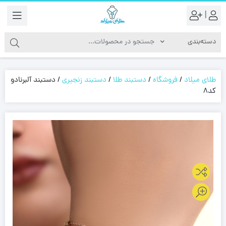
|
طلای میلاد
/
فروشگاه
/
دستبند طلا
/
دستبند زنجیری
/
دستبند آلبرنادو
کد8