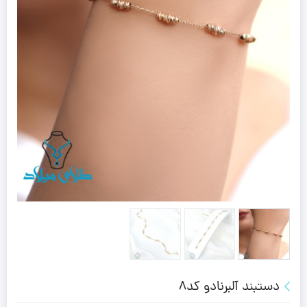
دستبند آلبرنادو کد8