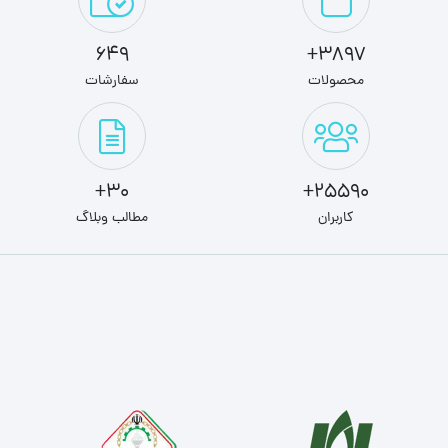
649
3897+
محصولات
سفارشات
30+
25590+
کاربران
مطالب وبلاگ