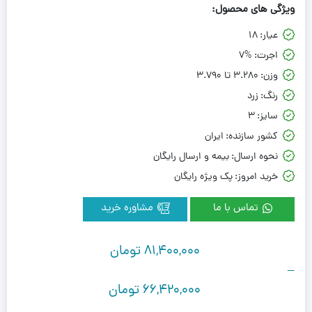
ویژگی های محصول:
عیار:
18
اجرت:
7%
وزن:
3.280 تا 3.790
رنگ:
زرد
سایز:
3
کشور سازنده:
ایران
نحوه ارسال:
بیمه و ارسال رایگان
خرید امروز:
پک ویژه رایگان
تماس با ما
مشاوره خرید
81,400,000
تومان
–
66,420,000
تومان