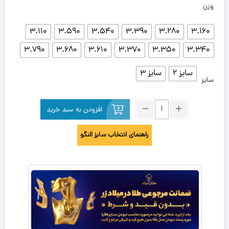
وزن
3.110
3.590
3.540
3.390
3.280
3.160
3.790
3.680
3.610
3.370
3.350
3.340
سایز 2
سایز 3
سایز
افزودن به سبد خرید
راهنمای انتخاب سایز النگو