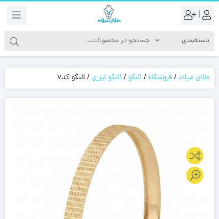
|
طلای میلاد
/
فروشگاه
/
النگو
/
النگو لیزری
/
النگو کد7