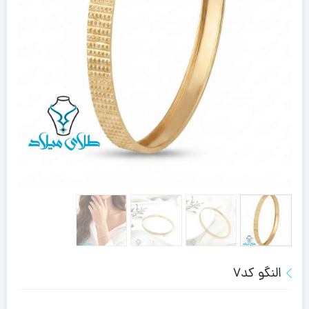
النگو کد7