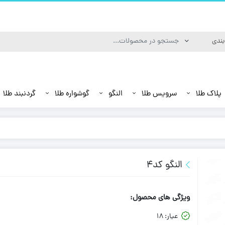
پلاک طلا
سرویس طلا
النگو
گوشواره طلا
گردنبند طلا
النگو کد4
ویژگی های محصول:
عیار:
18