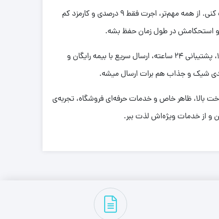
این مدل در سایز 2 تولید شده و وزنش بین 7.250 تا 8.280 گرم متغیره، پس بسته به سلیقه‌ات می‌تونی وزن دلخواهت رو انتخاب کنی. از همه مهم‌تر، اجرت فقط 9 درصدی و کارمزد کم
شش و استحکامش در طول زمان حفظ بشه.
طلای میلاد همیشه به رضایت مشتری اهمیت زیادی میده. برای همین، با خرید این محصول از ضمانت بهترین قیمت بازار، اصالت کالا، پشتیبانی 24 ساعته، ارسال سریع با بیمه رایگان و
‌بندی شیک و جذاب هم برات ارسال میشه.
فیت ساخت بالا، ظاهر خاص و خدمات حرفه‌ای فروشگاه، تجربه‌ی
 و از خدمات ویژه‌اش لذت ببر.