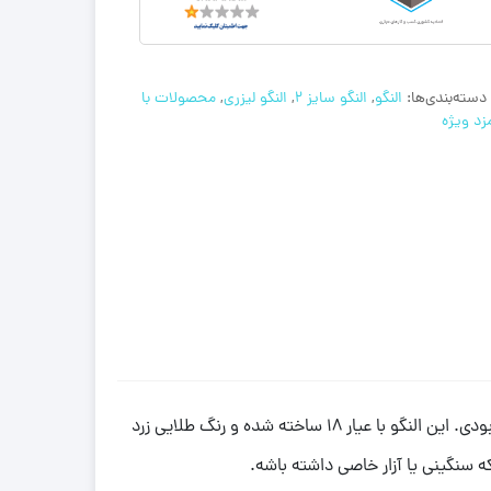
دسته‌بندی‌ها:
النگو
,
النگو سایز 2
,
النگو لیزری
,
محصولات با
زد ویژه
با ظاهر خاص، کیفیت بالا و قیمت منصفانه‌ای هستی، النگو کد 4 طلای میلاد دقیقاً همون چیزیه که دنبالش بودی. این النگو با عیار 18 ساخته شده و رنگ طلایی زرد
سنگینی یا آزار خاصی داشته باشه.