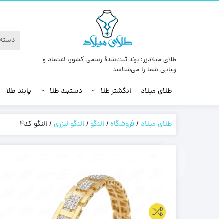
طلای میلادزر؛ برند ثبت‌شدهٔ رسمی کشور، اعتماد و
زیبایی شما را می‌شناسد
طلای میلاد
انگشتر طلا
دستبند طلا
پابند طلا
طلای میلاد
/
فروشگاه
/
النگو
/
النگو لیزری
/
النگو کد4