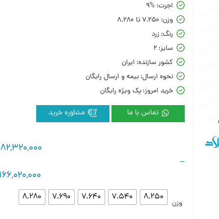
اجرت:
9%
وزن:
7.250 تا 8.280
رنگ:
زرد
سایز:
2
کشور سازنده:
ایران
نحوه ارسال:
بیمه و ارسال رایگان
خرید امروز:
پک ویژه رایگان
تماس با ما
مشاوره خرید
182,320,000
–
166,020,000
8.280
7.690
7.640
7.540
8.250
وزن