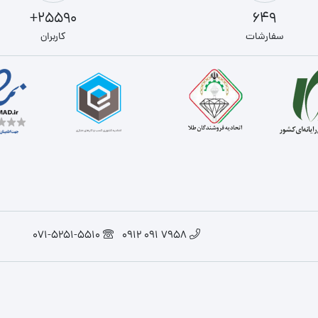
25590+
649
سفارشات
کاربران
071-5251-5510
7958 091 0912