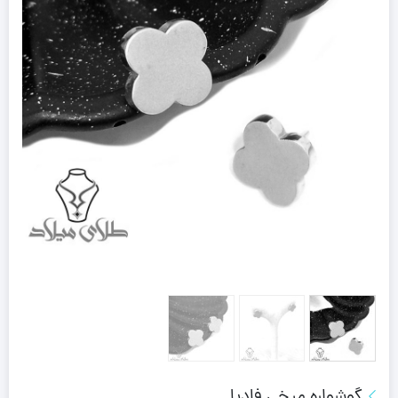
گوشواره میخی فادیا