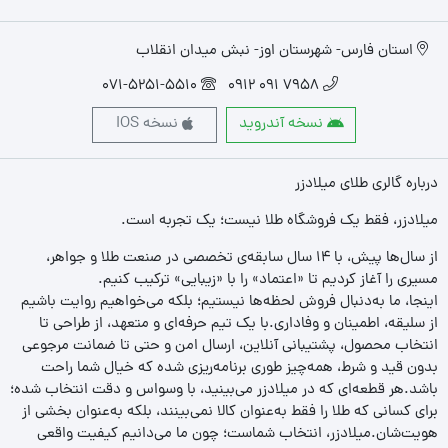
استان فارس- شهرستان اوز- نبش میدان انقلاب
071-5251-5510
7958 091 0912
نسخه آندروید
نسخه IOS
درباره گالری طلای میلادزر
میلادزر، فقط یک فروشگاه طلا نیست؛ یک تجربه‌ است.
از سال‌ها پیش، با ۱۴ سال سابقه‌ی تخصصی در صنعت طلا و جواهر،
مسیری را آغاز کردیم تا «اعتماد» را با «زیبایی» ترکیب کنیم.
اینجا، ما به‌دنبال فروش لحظه‌ها نیستیم؛ بلکه می‌خواهیم روایت باشیم
از سلیقه، اطمینان و وفاداری.با یک تیم حرفه‌ای و متعهد، از طراحی تا
انتخاب محصول، پشتیبانی آنلاین، ارسال امن و حتی تا ضمانت مرجوعی
بدون قید و شرط، همه‌چیز طوری برنامه‌ریزی شده که خیال شما راحت
باشد.هر قطعه‌ای که در میلادزر می‌بینید، با وسواس و دقت انتخاب شده؛
برای کسانی که طلا را فقط به‌عنوان کالا نمی‌بینند، بلکه به‌عنوان بخشی از
هویت‌شان.میلادزر، انتخاب شماست؛ چون ما می‌دانیم کیفیت واقعی