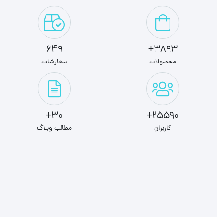
649
3893+
محصولات
سفارشات
30+
25590+
کاربران
مطالب وبلاگ