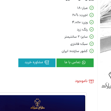
عیار:
18
اجرت:
20%
وزن:
4.080
رنگ:
زرد
سایز:
2 سانتیمتر
سبک:
فانتزی
کشور سازنده:
ایران
تماس با ما
مشاوره خرید
ناموجود