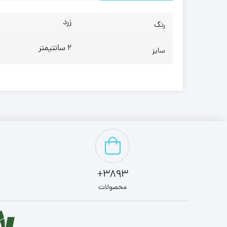
زرد
رنگ
2 سانتیمتر
سایز
3893+
محصولات