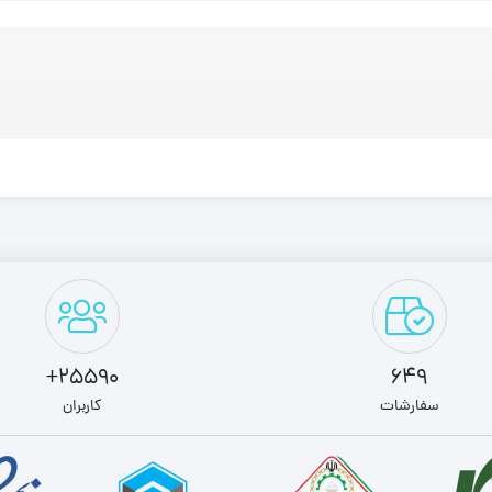
25590+
649
سفارشات
کاربران