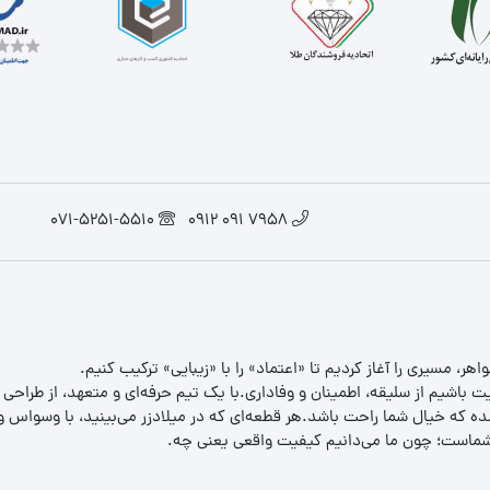
071-5251-5510
7958 091 0912
یت باشیم از سلیقه، اطمینان و وفاداری.با یک تیم حرفه‌ای و متعهد، از طراحی
 که خیال شما راحت باشد.هر قطعه‌ای که در میلادزر می‌بینید، با وسواس و د
ب شماست؛ چون ما می‌دانیم کیفیت واقعی یعنی چه.