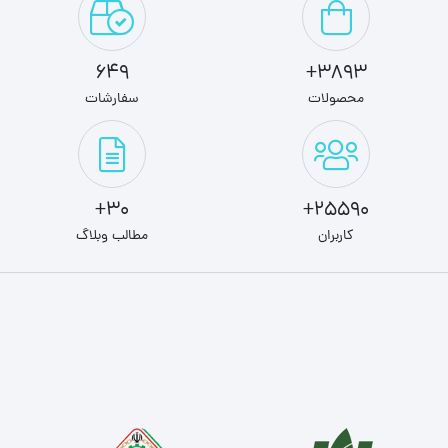
649
3893+
محصولات
سفارشات
30+
25590+
کاربران
مطالب وبلاگ