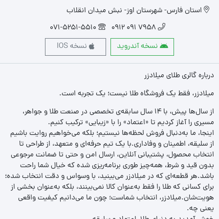
استان فارس- شهرستان اوز- نبش میدان انقلاب
071-5251-5510
7958 091 0912
نسخه آندروید
نسخه IOS
درباره گالری طلای میلادزر
میلادزر، فقط یک فروشگاه طلا نیست؛ یک تجربه‌ است.
از سال‌ها پیش، با ۱۴ سال سابقه‌ی تخصصی در صنعت طلا و جواهر،
مسیری را آغاز کردیم تا «اعتماد» را با «زیبایی» ترکیب کنیم.
اینجا، ما به‌دنبال فروش لحظه‌ها نیستیم؛ بلکه می‌خواهیم روایت باشیم
از سلیقه، اطمینان و وفاداری.با یک تیم حرفه‌ای و متعهد، از طراحی تا
انتخاب محصول، پشتیبانی آنلاین، ارسال امن و حتی تا ضمانت مرجوعی
بدون قید و شرط، همه‌چیز طوری برنامه‌ریزی شده که خیال شما راحت
باشد.هر قطعه‌ای که در میلادزر می‌بینید، با وسواس و دقت انتخاب شده؛
برای کسانی که طلا را فقط به‌عنوان کالا نمی‌بینند، بلکه به‌عنوان بخشی از
هویت‌شان.میلادزر، انتخاب شماست؛ چون ما می‌دانیم کیفیت واقعی
یعنی چه.