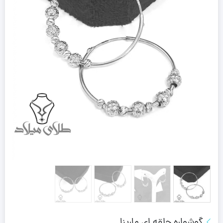
گوشواره حلقه ای مارینا