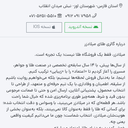
استان فارس- شهرستان اوز- نبش میدان انقلاب
071-5251-5510
7958 091 0912
نسخه آندروید
نسخه IOS
درباره گالری طلای میلادزر
میلادزر، فقط یک فروشگاه طلا نیست؛ یک تجربه‌ است.
از سال‌ها پیش، با ۱۴ سال سابقه‌ی تخصصی در صنعت طلا و جواهر،
مسیری را آغاز کردیم تا «اعتماد» را با «زیبایی» ترکیب کنیم.
اینجا، ما به‌دنبال فروش لحظه‌ها نیستیم؛ بلکه می‌خواهیم روایت باشیم
از سلیقه، اطمینان و وفاداری.با یک تیم حرفه‌ای و متعهد، از طراحی تا
انتخاب محصول، پشتیبانی آنلاین، ارسال امن و حتی تا ضمانت مرجوعی
بدون قید و شرط، همه‌چیز طوری برنامه‌ریزی شده که خیال شما راحت
باشد.هر قطعه‌ای که در میلادزر می‌بینید، با وسواس و دقت انتخاب شده؛
برای کسانی که طلا را فقط به‌عنوان کالا نمی‌بینند، بلکه به‌عنوان بخشی از
هویت‌شان.میلادزر، انتخاب شماست؛ چون ما می‌دانیم کیفیت واقعی
یعنی چه.