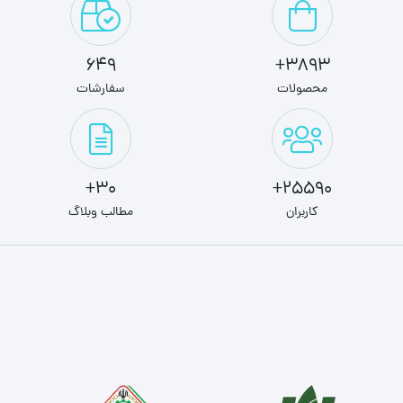
649
3893+
محصولات
سفارشات
30+
25590+
کاربران
مطالب وبلاگ