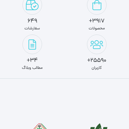
649
3917+
محصولات
سفارشات
34+
25590+
کاربران
مطالب وبلاگ