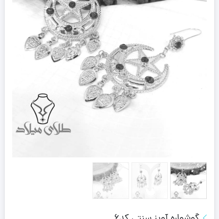
گوشواره آویز سنتی کد6