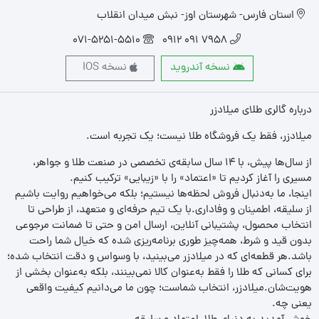
استان فارس- شهرستان اوز- نبش میدان انقلاب
071-5251-5510
7958 091 0912
نسخه آندروید
نسخه IOS
درباره گالری طلای میلادزر
میلادزر، فقط یک فروشگاه طلا نیست؛ یک تجربه‌ است.
از سال‌ها پیش، با ۱۴ سال سابقه‌ی تخصصی در صنعت طلا و جواهر،
مسیری را آغاز کردیم تا «اعتماد» را با «زیبایی» ترکیب کنیم.
اینجا، ما به‌دنبال فروش لحظه‌ها نیستیم؛ بلکه می‌خواهیم روایت باشیم
از سلیقه، اطمینان و وفاداری.با یک تیم حرفه‌ای و متعهد، از طراحی تا
انتخاب محصول، پشتیبانی آنلاین، ارسال امن و حتی تا ضمانت مرجوعی
بدون قید و شرط، همه‌چیز طوری برنامه‌ریزی شده که خیال شما راحت
باشد.هر قطعه‌ای که در میلادزر می‌بینید، با وسواس و دقت انتخاب شده؛
برای کسانی که طلا را فقط به‌عنوان کالا نمی‌بینند، بلکه به‌عنوان بخشی از
هویت‌شان.میلادزر، انتخاب شماست؛ چون ما می‌دانیم کیفیت واقعی
یعنی چه.