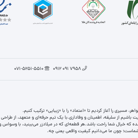
071-5251-5510
7958 091 0912
یت باشیم از سلیقه، اطمینان و وفاداری.با یک تیم حرفه‌ای و متعهد، از طراحی
 که خیال شما راحت باشد.هر قطعه‌ای که در میلادزر می‌بینید، با وسواس و د
ب شماست؛ چون ما می‌دانیم کیفیت واقعی یعنی چه.