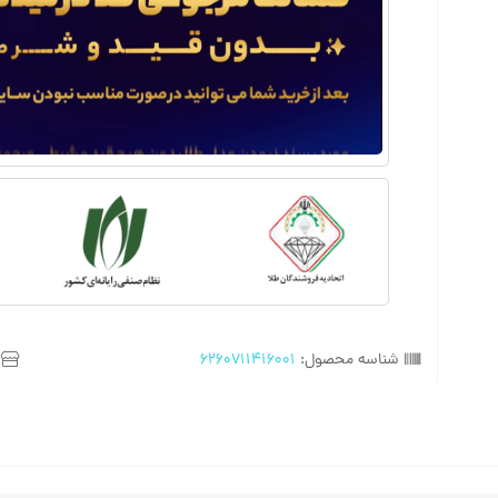
شناسه محصول:
6260711416001