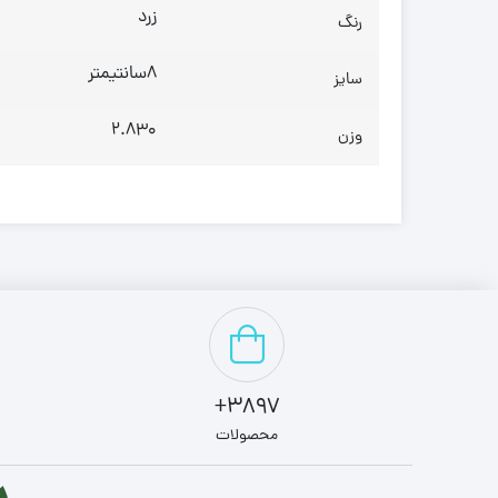
زرد
رنگ
8سانتیمتر
سایز
2.830
وزن
3897+
محصولات