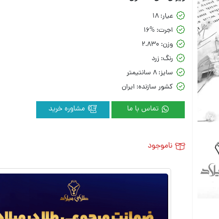
عیار:
18
اجرت:
16%
وزن:
2.830
رنگ:
زرد
سایز:
8 سانتیمتر
کشور سازنده:
ایران
تماس با ما
مشاوره خرید
ناموجود