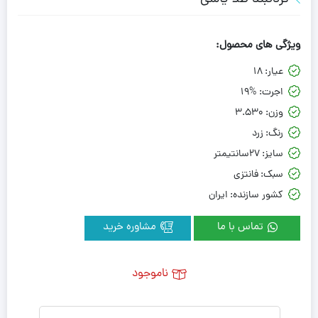
ویژگی های محصول:
عیار:
18
اجرت:
19%
وزن:
3.530
رنگ:
زرد
سایز:
27سانتیمتر
سبک:
فانتزی
کشور سازنده:
ایران
تماس با ما
مشاوره خرید
ناموجود