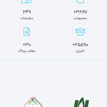
649
3897+
محصولات
سفارشات
30+
25590+
کاربران
مطالب وبلاگ