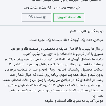
استان فارس- شهرستان اوز- نبش میدان انقلاب
071-5251-5510
7958 091 0912
نسخه آندروید
نسخه IOS
درباره گالری طلای میلادزر
میلادزر، فقط یک فروشگاه طلا نیست؛ یک تجربه‌ است.
از سال‌ها پیش، با ۱۴ سال سابقه‌ی تخصصی در صنعت طلا و جواهر،
مسیری را آغاز کردیم تا «اعتماد» را با «زیبایی» ترکیب کنیم.
اینجا، ما به‌دنبال فروش لحظه‌ها نیستیم؛ بلکه می‌خواهیم روایت باشیم
از سلیقه، اطمینان و وفاداری.با یک تیم حرفه‌ای و متعهد، از طراحی تا
انتخاب محصول، پشتیبانی آنلاین، ارسال امن و حتی تا ضمانت مرجوعی
بدون قید و شرط، همه‌چیز طوری برنامه‌ریزی شده که خیال شما راحت
باشد.هر قطعه‌ای که در میلادزر می‌بینید، با وسواس و دقت انتخاب شده؛
برای کسانی که طلا را فقط به‌عنوان کالا نمی‌بینند، بلکه به‌عنوان بخشی از
هویت‌شان.میلادزر، انتخاب شماست؛ چون ما می‌دانیم کیفیت واقعی
یعنی چه.
خوش آمدید به دنیای طلا، اعتماد و سلیقه