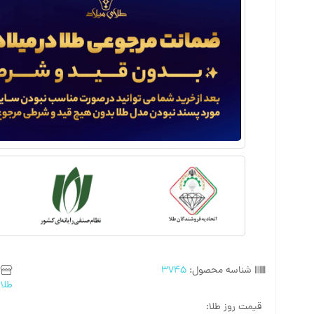
شناسه محصول:
3745
طلا
,
قیمت روز طلا: