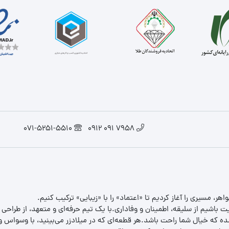
071-5251-5510
7958 091 0912
یت باشیم از سلیقه، اطمینان و وفاداری.با یک تیم حرفه‌ای و متعهد، از طراحی
 که خیال شما راحت باشد.هر قطعه‌ای که در میلادزر می‌بینید، با وسواس و د