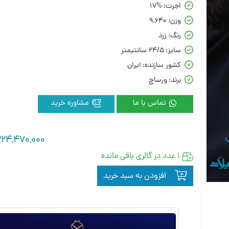
اجرت:
17%
وزن:
9.640
رنگ:
زرد
سایز:
24/5 سانتیمتر
کشور سازنده:
ایران
برند:
ورساچ
تماس با ما
مشاوره خرید
224,470,000
1 عدد در گالری باقی مانده
افزودن به سبد خرید