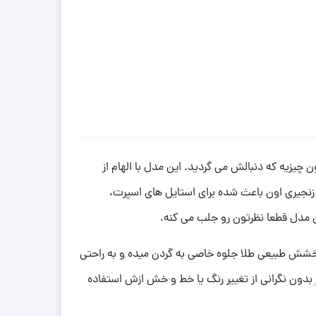
اوت هستید که هم برای آقایون مناسب باشه هم برای خانم ها، گردنبند طلا ورساچ کد 10 دقیقا همون چیزیه که دنبالش می گردید. این مدل با الهام از
نجیری اون باعث شده برای استایل های اسپرت،
 مدل قطعا نظرتون رو جلب می کنه.
. رنگ زرد براقش با درخشش طبیعی طلا جلوه خاصی به گردن میده و به راحتی
ده، یعنی می تونید هر روز بدون نگرانی از تغییر رنگ یا خط و خش ازش استفاده