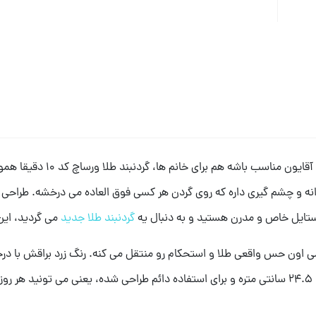
اگه دنبال یه گردنبند خاص و متف
ه و چشم گیری داره که روی گردن هر کسی فوق العاده می درخشه. طراحی ز
ستایل خاص و مدرن هستید و به دنبال یه
گردنبند طلا جدید
می گردید، این
ردنبند از طلای 18 عیار ساخته شده و وزن 9.640 گرمی اون حس واقعی طلا و استحکام رو منتقل می کنه
با هر رنگ پوستی و تیپی ست میشه. طول گردنبند حدود 24.5 سانتی متره و برای استفاده دائم طراحی ش