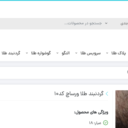
پلاک طلا
سرویس طلا
النگو
گوشواره طلا
گردنبند طلا
گردنبند طلا ورساچ کد10
ویژگی های محصول:
عیار:
18