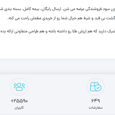
ر با کمترین اجرت (فقط 17 درصد) و بدون سود فروشندگی عرضه می شن. ارسال رایگان، بیمه کام
25590+
649
سفارشات
کاربران