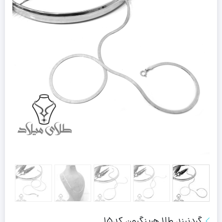
گردنبند طلا هرینگبون کد15