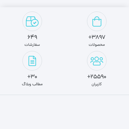
649
3897+
محصولات
سفارشات
30+
25590+
کاربران
مطالب وبلاگ