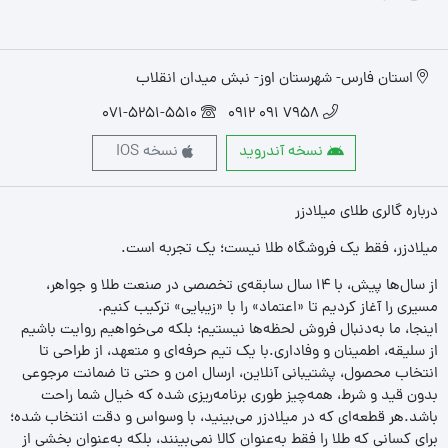
استان فارس- شهرستان اوز- نبش میدان انقلاب
071-5251-5510
7958 091 0912
نسخه آندروید
نسخه IOS
درباره گالری طلای میلادزر
میلادزر، فقط یک فروشگاه طلا نیست؛ یک تجربه‌ است.
از سال‌ها پیش، با ۱۴ سال سابقه‌ی تخصصی در صنعت طلا و جواهر،
مسیری را آغاز کردیم تا «اعتماد» را با «زیبایی» ترکیب کنیم.
اینجا، ما به‌دنبال فروش لحظه‌ها نیستیم؛ بلکه می‌خواهیم روایت باشیم
از سلیقه، اطمینان و وفاداری.با یک تیم حرفه‌ای و متعهد، از طراحی تا
انتخاب محصول، پشتیبانی آنلاین، ارسال امن و حتی تا ضمانت مرجوعی
بدون قید و شرط، همه‌چیز طوری برنامه‌ریزی شده که خیال شما راحت
باشد.هر قطعه‌ای که در میلادزر می‌بینید، با وسواس و دقت انتخاب شده؛
برای کسانی که طلا را فقط به‌عنوان کالا نمی‌بینند، بلکه به‌عنوان بخشی از