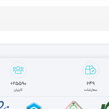
25590+
649
سفارشات
کاربران