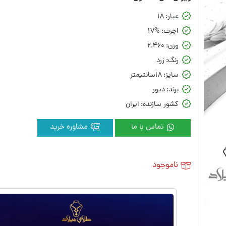
عیار:
18
اجرت:
17%
وزن:
2.460
رنگ:
زرد
سایز:
18سانتیمتر
برند:
دیور
کشور سازنده:
ایران
تماس با ما
مشاوره خرید
ناموجود