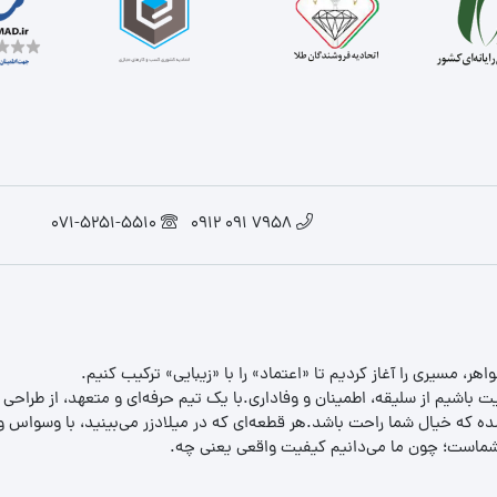
071-5251-5510
7958 091 0912
یت باشیم از سلیقه، اطمینان و وفاداری.با یک تیم حرفه‌ای و متعهد، از طراحی
 که خیال شما راحت باشد.هر قطعه‌ای که در میلادزر می‌بینید، با وسواس و د
ب شماست؛ چون ما می‌دانیم کیفیت واقعی یعنی چه.