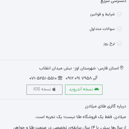
دسترسی سریع
شرایط و قوانین
سوالات متداول
نرخ روز
استان فارس- شهرستان اوز- نبش میدان انقلاب
071-5251-5510
7958 091 0912
نسخه آندروید
نسخه IOS
درباره گالری طلای میلادزر
میلادزر، فقط یک فروشگاه طلا نیست؛ یک تجربه‌ است.
از سال‌ها پیش، با ۱۴ سال سابقه‌ی تخصصی در صنعت طلا و جواهر،