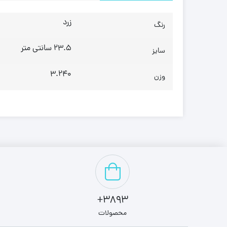
زرد
رنگ
23.5 سانتی متر
سایز
3.240
وزن
3893+
محصولات