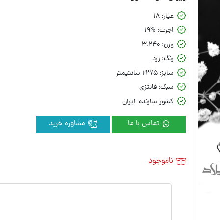
عیار:
18
اجرت:
19%
وزن:
3.240
رنگ:
زرد
سایز:
23/5 سانتیمتر
سبک:
فانتزی
کشور سازنده:
ایران
تماس با ما
مشاوره خرید
ناموجود