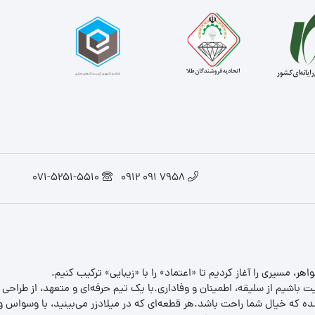
071-5251-5510
7958 091 0912
یت باشیم از سلیقه، اطمینان و وفاداری.با یک تیم حرفه‌ای و متعهد، از طراحی
 که خیال شما راحت باشد.هر قطعه‌ای که در میلادزر می‌بینید، با وسواس و د