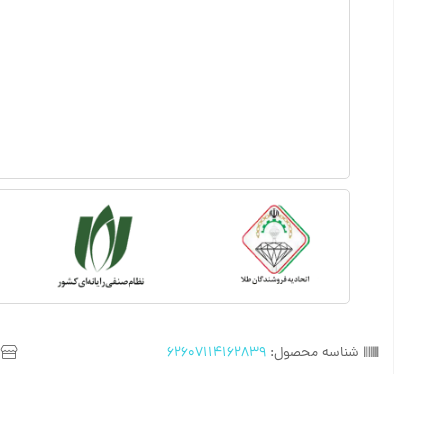
شناسه محصول:
62607114162839