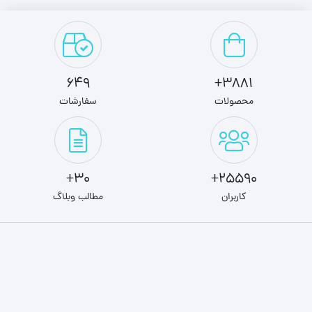
649
3881+
محصولات
سفارشات
30+
25590+
کاربران
مطالب وبلاگ