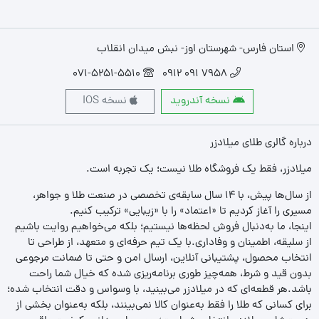
استان فارس- شهرستان اوز- نبش میدان انقلاب
071-5251-5510
7958 091 0912
نسخه آندروید
نسخه IOS
درباره گالری طلای میلادزر
میلادزر، فقط یک فروشگاه طلا نیست؛ یک تجربه‌ است.
از سال‌ها پیش، با ۱۴ سال سابقه‌ی تخصصی در صنعت طلا و جواهر،
مسیری را آغاز کردیم تا «اعتماد» را با «زیبایی» ترکیب کنیم.
اینجا، ما به‌دنبال فروش لحظه‌ها نیستیم؛ بلکه می‌خواهیم روایت باشیم
از سلیقه، اطمینان و وفاداری.با یک تیم حرفه‌ای و متعهد، از طراحی تا
انتخاب محصول، پشتیبانی آنلاین، ارسال امن و حتی تا ضمانت مرجوعی
بدون قید و شرط، همه‌چیز طوری برنامه‌ریزی شده که خیال شما راحت
باشد.هر قطعه‌ای که در میلادزر می‌بینید، با وسواس و دقت انتخاب شده؛
برای کسانی که طلا را فقط به‌عنوان کالا نمی‌بینند، بلکه به‌عنوان بخشی از