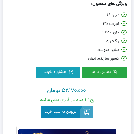
ویژگی های محصول:
عیار:
18
اجرت:
16%
وزن:
2.260
رنگ:
زرد
سایز:
متوسط
کشور سازنده:
ایران
تماس با ما
مشاوره خرید
52,170,000
تومان
1 عدد در گالری باقی مانده
افزودن به سبد خرید