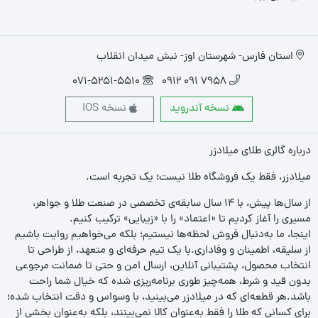
استان فارس- شهرستان اوز- نبش میدان انقلاب
071-5251-5510
7958 091 0912
نسخه آندروید
نسخه IOS
درباره گالری طلای میلادزر
میلادزر، فقط یک فروشگاه طلا نیست؛ یک تجربه‌ است.
از سال‌ها پیش، با ۱۴ سال سابقه‌ی تخصصی در صنعت طلا و جواهر،
مسیری را آغاز کردیم تا «اعتماد» را با «زیبایی» ترکیب کنیم.
اینجا، ما به‌دنبال فروش لحظه‌ها نیستیم؛ بلکه می‌خواهیم روایت باشیم
از سلیقه، اطمینان و وفاداری.با یک تیم حرفه‌ای و متعهد، از طراحی تا
انتخاب محصول، پشتیبانی آنلاین، ارسال امن و حتی تا ضمانت مرجوعی
بدون قید و شرط، همه‌چیز طوری برنامه‌ریزی شده که خیال شما راحت
باشد.هر قطعه‌ای که در میلادزر می‌بینید، با وسواس و دقت انتخاب شده؛
برای کسانی که طلا را فقط به‌عنوان کالا نمی‌بینند، بلکه به‌عنوان بخشی از