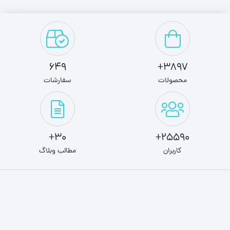
649
3897+
محصولات
سفارشات
30+
25590+
کاربران
مطالب وبلاگ