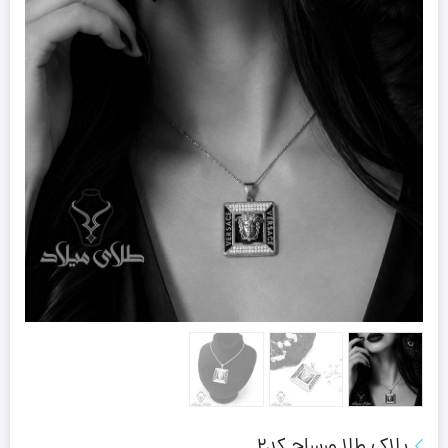
پلاک طلا ورساچ کد2