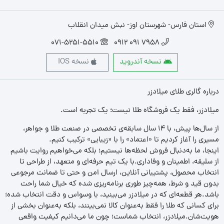
استان فارس- شهرستان اوز- نبش میدان انقلاب
071-5251-5510
7958 091 0912
نسخه آندروید
نسخه IOS
درباره گالری طلای میلادزر
میلادزر، فقط یک فروشگاه طلا نیست؛ یک تجربه‌ است.
از سال‌ها پیش، با ۱۴ سال سابقه‌ی تخصصی در صنعت طلا و جواهر،
مسیری را آغاز کردیم تا «اعتماد» را با «زیبایی» ترکیب کنیم.
اینجا، ما به‌دنبال فروش لحظه‌ها نیستیم؛ بلکه می‌خواهیم روایت باشیم
از سلیقه، اطمینان و وفاداری.با یک تیم حرفه‌ای و متعهد، از طراحی تا
انتخاب محصول، پشتیبانی آنلاین، ارسال امن و حتی تا ضمانت مرجوعی
بدون قید و شرط، همه‌چیز طوری برنامه‌ریزی شده که خیال شما راحت
باشد.هر قطعه‌ای که در میلادزر می‌بینید، با وسواس و دقت انتخاب شده؛
برای کسانی که طلا را فقط به‌عنوان کالا نمی‌بینند، بلکه به‌عنوان بخشی از
هویت‌شان.میلادزر، انتخاب شماست؛ چون ما می‌دانیم کیفیت واقعی