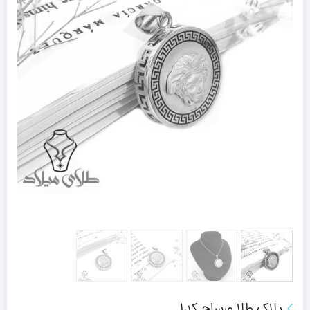
پلاک طلا ورساچ کد1