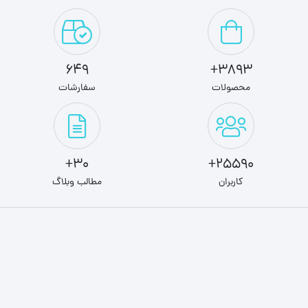
649
3893+
محصولات
سفارشات
30+
25590+
کاربران
مطالب وبلاگ