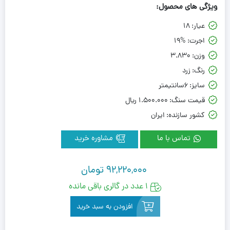
ویژگی های محصول:
عیار:
18
اجرت:
19%
وزن:
3.830
رنگ:
زرد
سایز:
6سانتیمتر
قیمت سنگ:
1.500.000 ريال
کشور سازنده:
ایران
تماس با ما
مشاوره خرید
92,220,000
تومان
1 عدد در گالری باقی مانده
افزودن به سبد خرید