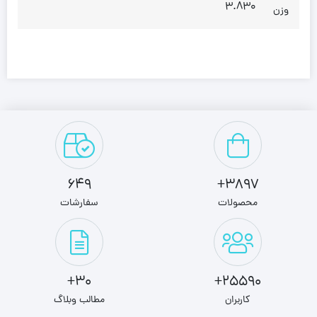
3.830
وزن
649
3897+
محصولات
سفارشات
30+
25590+
کاربران
مطالب وبلاگ