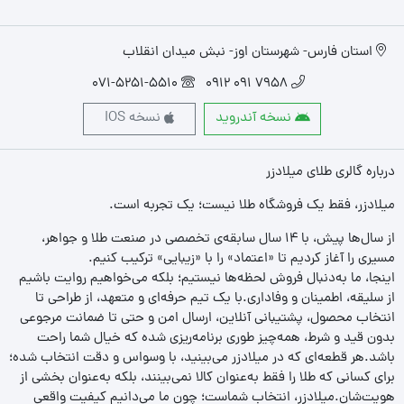
استان فارس- شهرستان اوز- نبش میدان انقلاب
071-5251-5510
7958 091 0912
نسخه آندروید
نسخه IOS
درباره گالری طلای میلادزر
میلادزر، فقط یک فروشگاه طلا نیست؛ یک تجربه‌ است.
از سال‌ها پیش، با ۱۴ سال سابقه‌ی تخصصی در صنعت طلا و جواهر،
مسیری را آغاز کردیم تا «اعتماد» را با «زیبایی» ترکیب کنیم.
اینجا، ما به‌دنبال فروش لحظه‌ها نیستیم؛ بلکه می‌خواهیم روایت باشیم
از سلیقه، اطمینان و وفاداری.با یک تیم حرفه‌ای و متعهد، از طراحی تا
انتخاب محصول، پشتیبانی آنلاین، ارسال امن و حتی تا ضمانت مرجوعی
بدون قید و شرط، همه‌چیز طوری برنامه‌ریزی شده که خیال شما راحت
باشد.هر قطعه‌ای که در میلادزر می‌بینید، با وسواس و دقت انتخاب شده؛
برای کسانی که طلا را فقط به‌عنوان کالا نمی‌بینند، بلکه به‌عنوان بخشی از
هویت‌شان.میلادزر، انتخاب شماست؛ چون ما می‌دانیم کیفیت واقعی