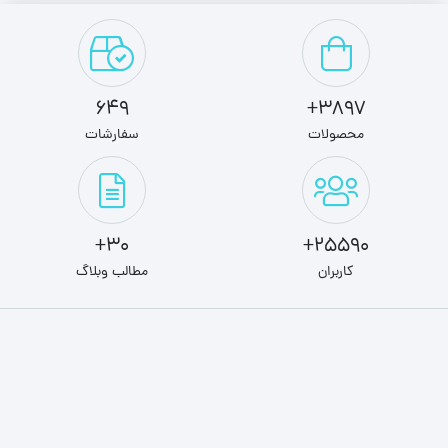
649
3897+
محصولات
سفارشات
30+
25590+
کاربران
مطالب وبلاگ