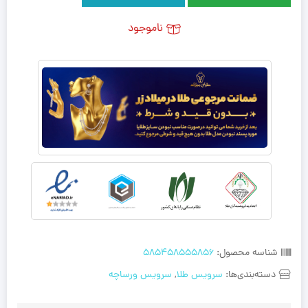
ناموجود
شناسه محصول:
585458555856
دسته‌بندی‌ها:
سرویس طلا
,
سرویس ورساچه