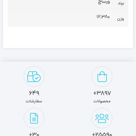
ورساچ
برند
12,380
وزن
649
3897+
محصولات
سفارشات
30+
25590+