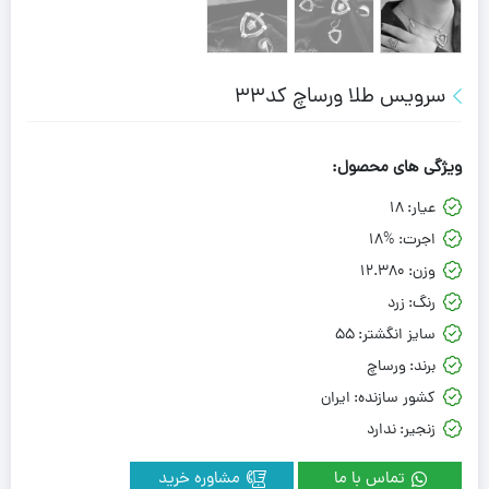
سرویس طلا ورساچ کد33
ویژگی های محصول:
عیار:
18
اجرت:
18%
وزن:
12.380
رنگ:
زرد
سایز انگشتر:
55
برند:
ورساچ
کشور سازنده:
ایران
زنجیر:
ندارد
تماس با ما
مشاوره خرید