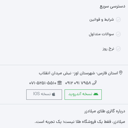
دسترسی سریع
شرایط و قوانین
سوالات متداول
نرخ روز
استان فارس- شهرستان اوز- نبش میدان انقلاب
071-5251-5510
7958 091 0912
نسخه آندروید
نسخه IOS
درباره گالری طلای میلادزر
میلادزر، فقط یک فروشگاه طلا نیست؛ یک تجربه‌ است.