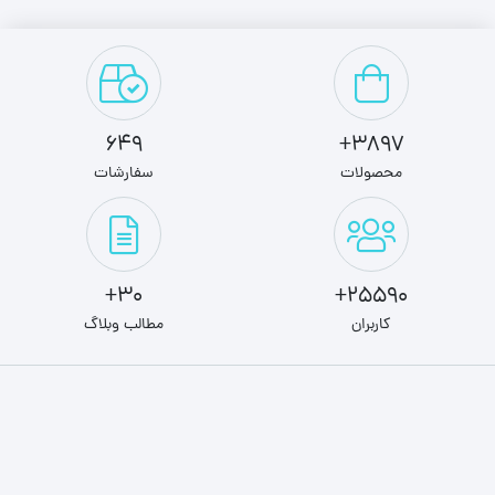
649
3897+
محصولات
سفارشات
30+
25590+
کاربران
مطالب وبلاگ