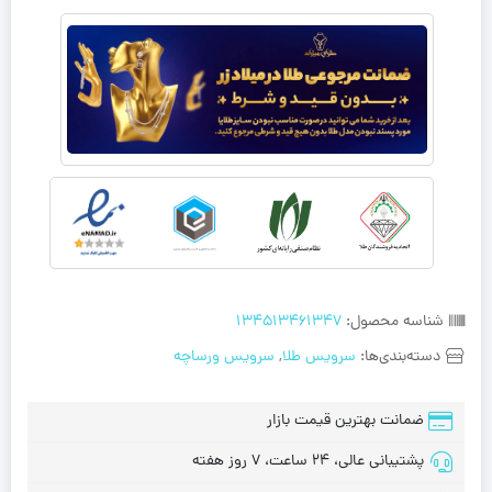
شناسه محصول:
134513461347
دسته‌بندی‌ها:
سرویس طلا
,
سرویس ورساچه
ضمانت بهترین قیمت بازار
پشتیبانی عالی، 24 ساعت، 7 روز هفته