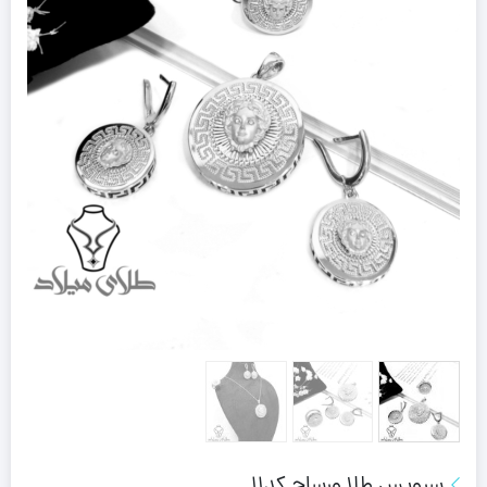
سرویس طلا ورساچ کد11