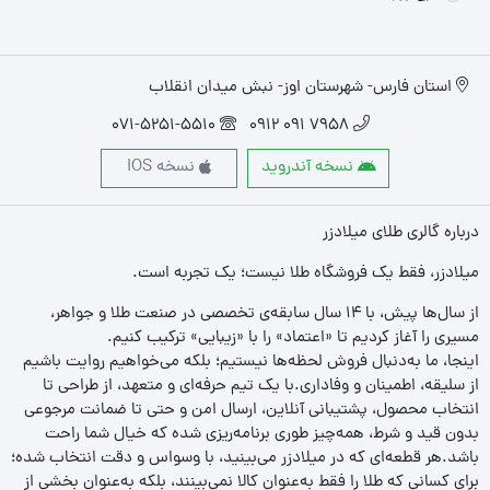
استان فارس- شهرستان اوز- نبش میدان انقلاب
071-5251-5510
7958 091 0912
نسخه آندروید
نسخه IOS
درباره گالری طلای میلادزر
میلادزر، فقط یک فروشگاه طلا نیست؛ یک تجربه‌ است.
از سال‌ها پیش، با ۱۴ سال سابقه‌ی تخصصی در صنعت طلا و جواهر،
مسیری را آغاز کردیم تا «اعتماد» را با «زیبایی» ترکیب کنیم.
اینجا، ما به‌دنبال فروش لحظه‌ها نیستیم؛ بلکه می‌خواهیم روایت باشیم
از سلیقه، اطمینان و وفاداری.با یک تیم حرفه‌ای و متعهد، از طراحی تا
انتخاب محصول، پشتیبانی آنلاین، ارسال امن و حتی تا ضمانت مرجوعی
بدون قید و شرط، همه‌چیز طوری برنامه‌ریزی شده که خیال شما راحت
باشد.هر قطعه‌ای که در میلادزر می‌بینید، با وسواس و دقت انتخاب شده؛
برای کسانی که طلا را فقط به‌عنوان کالا نمی‌بینند، بلکه به‌عنوان بخشی از