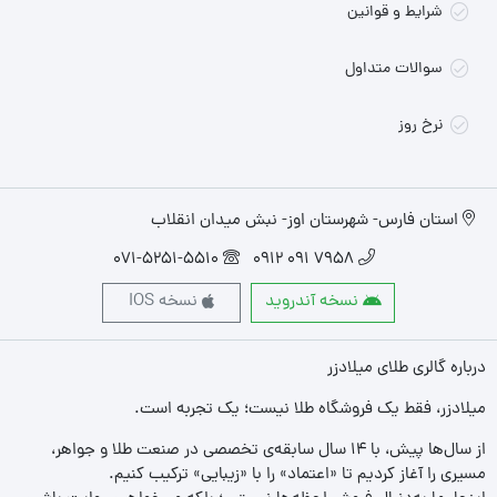
شرایط و قوانین
سوالات متداول
نرخ روز
استان فارس- شهرستان اوز- نبش میدان انقلاب
071-5251-5510
7958 091 0912
نسخه آندروید
نسخه IOS
درباره گالری طلای میلادزر
میلادزر، فقط یک فروشگاه طلا نیست؛ یک تجربه‌ است.
از سال‌ها پیش، با ۱۴ سال سابقه‌ی تخصصی در صنعت طلا و جواهر،
مسیری را آغاز کردیم تا «اعتماد» را با «زیبایی» ترکیب کنیم.