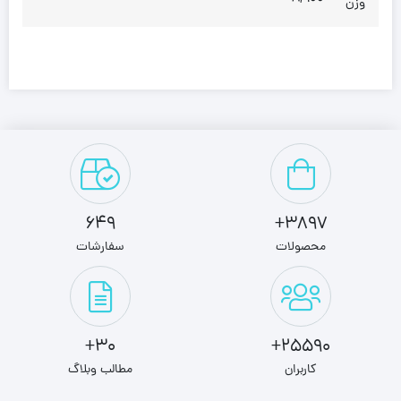
وزن
649
3897+
محصولات
سفارشات
30+
25590+
کاربران
مطالب وبلاگ