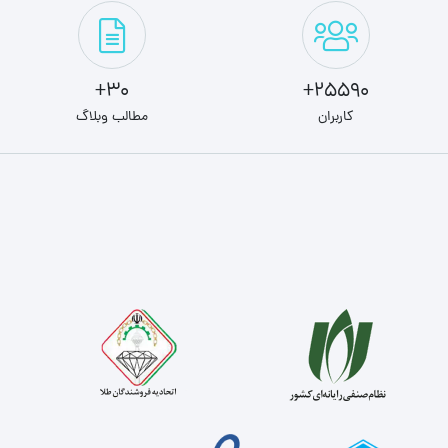
30+
25590+
کاربران
مطالب وبلاگ