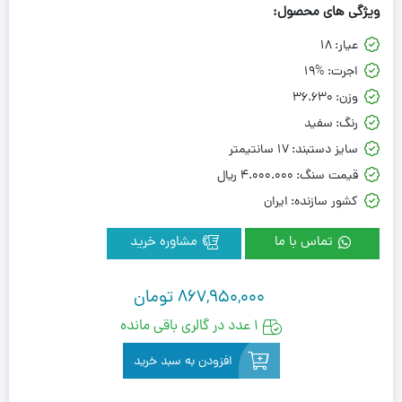
ویژگی های محصول:
عیار:
18
اجرت:
19%
وزن:
36.630
رنگ:
سفید
سایز دستبند:
17 سانتیمتر
قیمت سنگ:
4.000.000 ريال
کشور سازنده:
ایران
تماس با ما
مشاوره خرید
867,950,000
تومان
1 عدد در گالری باقی مانده
افزودن به سبد خرید