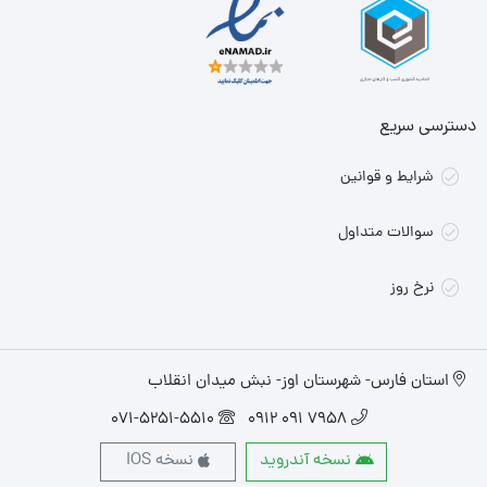
دسترسی سریع
شرایط و قوانین
سوالات متداول
نرخ روز
استان فارس- شهرستان اوز- نبش میدان انقلاب
071-5251-5510
7958 091 0912
نسخه آندروید
نسخه IOS