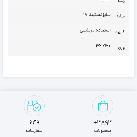
رنگ
سایزدستبند 17
سایز
استفاده مجلسی
کاربرد
36,630
وزن
649
3893+
محصولات
سفارشات