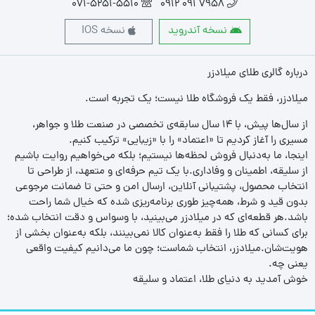
071-5251-5510
7958 091 0912
نسخه آندروید
نسخه IOS
درباره گالری طلای میلادزر
میلادزر، فقط یک فروشگاه طلا نیست؛ یک تجربه‌ است.
از سال‌ها پیش، با ۱۴ سال سابقه‌ی تخصصی در صنعت طلا و جواهر،
مسیری را آغاز کردیم تا «اعتماد» را با «زیبایی» ترکیب کنیم.
اینجا، ما به‌دنبال فروش لحظه‌ها نیستیم؛ بلکه می‌خواهیم روایت باشیم
از سلیقه، اطمینان و وفاداری.با یک تیم حرفه‌ای و متعهد، از طراحی تا
انتخاب محصول، پشتیبانی آنلاین، ارسال امن و حتی تا ضمانت مرجوعی
بدون قید و شرط، همه‌چیز طوری برنامه‌ریزی شده که خیال شما راحت
باشد.هر قطعه‌ای که در میلادزر می‌بینید، با وسواس و دقت انتخاب شده؛
برای کسانی که طلا را فقط به‌عنوان کالا نمی‌بینند، بلکه به‌عنوان بخشی از
هویت‌شان.میلادزر، انتخاب شماست؛ چون ما می‌دانیم کیفیت واقعی
یعنی چه.
خوش آمدید به دنیای طلا، اعتماد و سلیقه