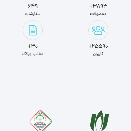
649
3893+
محصولات
سفارشات
30+
25590+
کاربران
مطالب وبلاگ