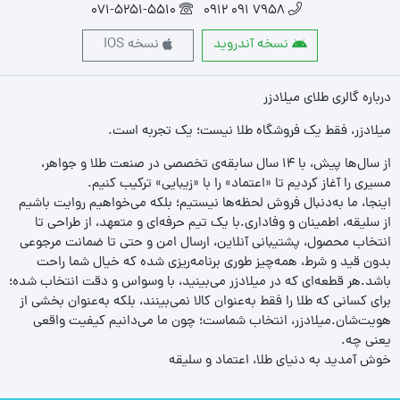
071-5251-5510
7958 091 0912
نسخه آندروید
نسخه IOS
درباره گالری طلای میلادزر
میلادزر، فقط یک فروشگاه طلا نیست؛ یک تجربه‌ است.
از سال‌ها پیش، با ۱۴ سال سابقه‌ی تخصصی در صنعت طلا و جواهر،
مسیری را آغاز کردیم تا «اعتماد» را با «زیبایی» ترکیب کنیم.
اینجا، ما به‌دنبال فروش لحظه‌ها نیستیم؛ بلکه می‌خواهیم روایت باشیم
از سلیقه، اطمینان و وفاداری.با یک تیم حرفه‌ای و متعهد، از طراحی تا
انتخاب محصول، پشتیبانی آنلاین، ارسال امن و حتی تا ضمانت مرجوعی
بدون قید و شرط، همه‌چیز طوری برنامه‌ریزی شده که خیال شما راحت
باشد.هر قطعه‌ای که در میلادزر می‌بینید، با وسواس و دقت انتخاب شده؛
برای کسانی که طلا را فقط به‌عنوان کالا نمی‌بینند، بلکه به‌عنوان بخشی از
هویت‌شان.میلادزر، انتخاب شماست؛ چون ما می‌دانیم کیفیت واقعی
یعنی چه.
خوش آمدید به دنیای طلا، اعتماد و سلیقه