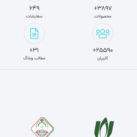
649
3897+
محصولات
سفارشات
31+
25590+
کاربران
مطالب وبلاگ