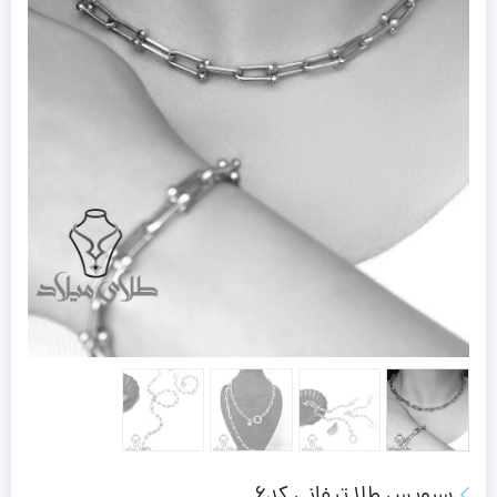
سرویس طلا تیفانی کد6