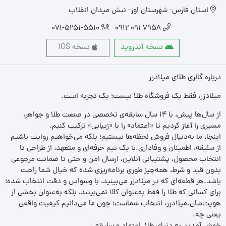
استان فارس- شهرستان اوز- نبش میدان انقلاب
071-5251-5510
7958 091 0912
نسخه آندروید
نسخه IOS
درباره گالری طلای میلادزر
میلادزر، فقط یک فروشگاه طلا نیست؛ یک تجربه‌ است.
از سال‌ها پیش، با ۱۴ سال سابقه‌ی تخصصی در صنعت طلا و جواهر،
مسیری را آغاز کردیم تا «اعتماد» را با «زیبایی» ترکیب کنیم.
اینجا، ما به‌دنبال فروش لحظه‌ها نیستیم؛ بلکه می‌خواهیم روایت باشیم
از سلیقه، اطمینان و وفاداری.با یک تیم حرفه‌ای و متعهد، از طراحی تا
انتخاب محصول، پشتیبانی آنلاین، ارسال امن و حتی تا ضمانت مرجوعی
بدون قید و شرط، همه‌چیز طوری برنامه‌ریزی شده که خیال شما راحت
باشد.هر قطعه‌ای که در میلادزر می‌بینید، با وسواس و دقت انتخاب شده؛
برای کسانی که طلا را فقط به‌عنوان کالا نمی‌بینند، بلکه به‌عنوان بخشی از
هویت‌شان.میلادزر، انتخاب شماست؛ چون ما می‌دانیم کیفیت واقعی
یعنی چه.