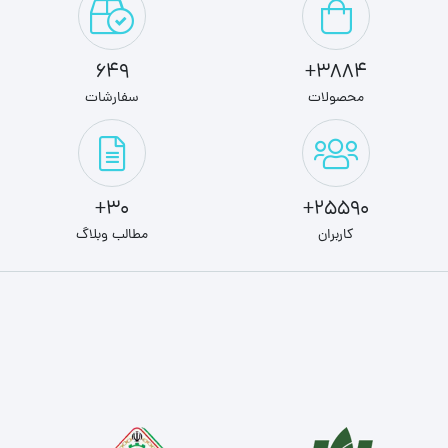
649
3884+
محصولات
سفارشات
30+
25590+
کاربران
مطالب وبلاگ