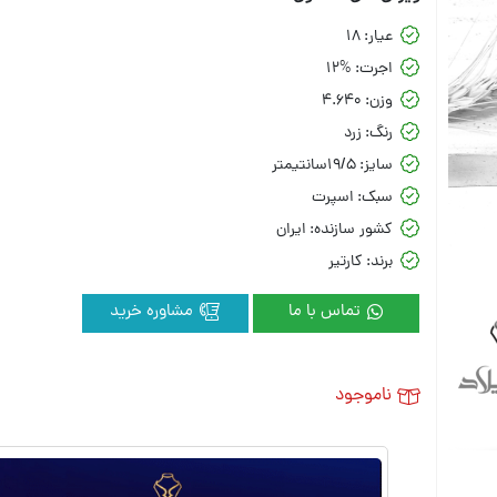
عیار:
18
اجرت:
12%
وزن:
4.640
رنگ:
زرد
سایز:
19/5سانتیمتر
سبک:
اسپرت
کشور سازنده:
ایران
برند:
کارتیر
تماس با ما
مشاوره خرید
ناموجود