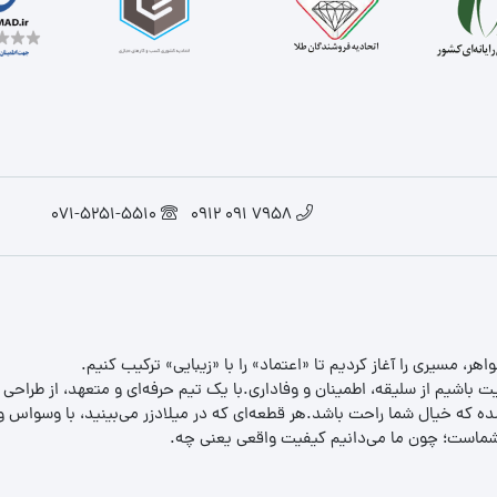
071-5251-5510
7958 091 0912
یت باشیم از سلیقه، اطمینان و وفاداری.با یک تیم حرفه‌ای و متعهد، از طراحی
 که خیال شما راحت باشد.هر قطعه‌ای که در میلادزر می‌بینید، با وسواس و د
ب شماست؛ چون ما می‌دانیم کیفیت واقعی یعنی چه.