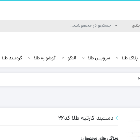
پلاک طلا
سرویس طلا
النگو
گوشواره طلا
گردنبند طلا
دستبند کارتیه طلا کد26
ویژگی های محصول: