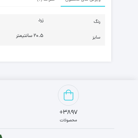
زرد
رنگ
20.5 سانتیمتر
سایز
3897+
محصولات