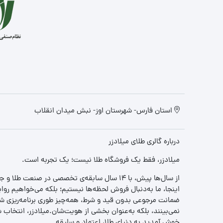
استان فارس- شهرستان اوز- نبش میدان انقلاب
درباره گالری طلای میلادزر
میلادزر، فقط یک فروشگاه طلا نیست؛ یک تجربه‌ است.
از سال‌ها پیش، با ۱۴ سال سابقه‌ی تخصصی در صنعت طلا و جواهر، مسیری را آغاز کردیم تا «اعتماد» را با «زیبایی» ترکیب کنیم.
اینجا، ما به‌دنبال فروش لحظه‌ها نیستیم؛ بلکه می‌خواهیم روا
ضمانت مرجوعی بدون قید و شرط، همه‌چیز طوری برنامه‌ریزی شده
نمی‌بینند، بلکه به‌عنوان بخشی از هویت‌شان.میلادزر، انتخا
خوش آمدید به دنیای طلا، اعتماد و سلیقه