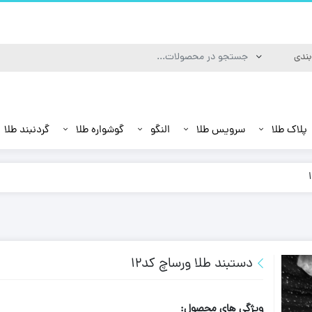
پلاک طلا
سرویس طلا
النگو
گوشواره طلا
گردنبند طلا
دستبند طلا ورساچ کد12
ویژگی های محصول: