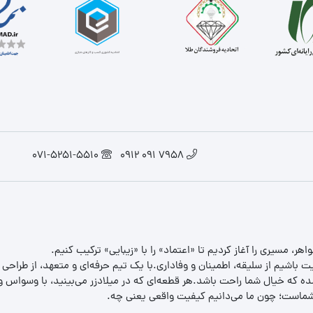
071-5251-5510
7958 091 0912
یت باشیم از سلیقه، اطمینان و وفاداری.با یک تیم حرفه‌ای و متعهد، از طراحی
 که خیال شما راحت باشد.هر قطعه‌ای که در میلادزر می‌بینید، با وسواس و د
ب شماست؛ چون ما می‌دانیم کیفیت واقعی یعنی چه.