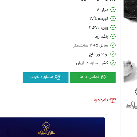
عیار:
18
اجرت:
17%
وزن:
4.670
رنگ:
زرد
سایز:
20/5 سانتیمتر
برند:
ورساچ
کشور سازنده:
ایران
تماس با ما
مشاوره خرید
ناموجود