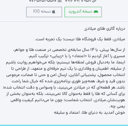
071-5251-5510
7958 091 0912
نسخه آندروید
نسخه IOS
درباره گالری طلای میلادزر
میلادزر، فقط یک فروشگاه طلا نیست؛ یک تجربه‌ است.
از سال‌ها پیش، با ۱۴ سال سابقه‌ی تخصصی در صنعت طلا و جواهر،
مسیری را آغاز کردیم تا «اعتماد» را با «زیبایی» ترکیب کنیم.
اینجا، ما به‌دنبال فروش لحظه‌ها نیستیم؛ بلکه می‌خواهیم روایت باشیم
از سلیقه، اطمینان و وفاداری.با یک تیم حرفه‌ای و متعهد، از طراحی تا
انتخاب محصول، پشتیبانی آنلاین، ارسال امن و حتی تا ضمانت مرجوعی
بدون قید و شرط، همه‌چیز طوری برنامه‌ریزی شده که خیال شما راحت
باشد.هر قطعه‌ای که در میلادزر می‌بینید، با وسواس و دقت انتخاب شده؛
برای کسانی که طلا را فقط به‌عنوان کالا نمی‌بینند، بلکه به‌عنوان بخشی از
هویت‌شان.میلادزر، انتخاب شماست؛ چون ما می‌دانیم کیفیت واقعی
یعنی چه.
خوش آمدید به دنیای طلا، اعتماد و سلیقه