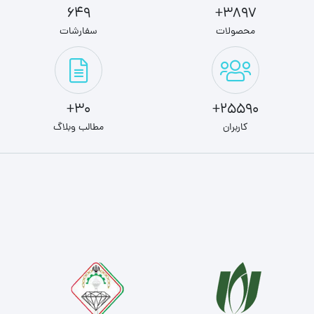
649
3897+
محصولات
سفارشات
30+
25590+
کاربران
مطالب وبلاگ