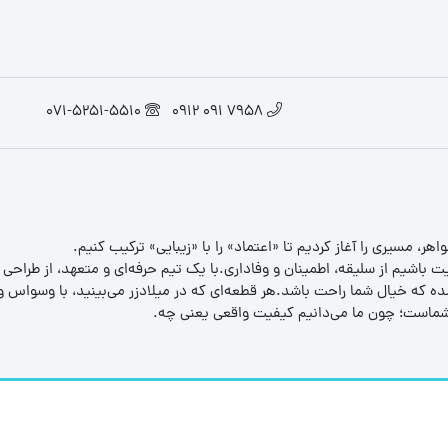
071-5251-5510
7958 091 0912
یت باشیم از سلیقه، اطمینان و وفاداری.با یک تیم حرفه‌ای و متعهد، از طراحی
 که خیال شما راحت باشد.هر قطعه‌ای که در میلادزر می‌بینید، با وسواس و د
ب شماست؛ چون ما می‌دانیم کیفیت واقعی یعنی چه.