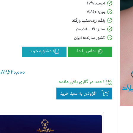
اجرت:
17%
وزن:
7.860
رنگ:
زرد،سفید،رزگلد
سایز:
21 سانتیمتر
کشور سازنده:
ایران
تماس با ما
مشاوره خرید
182,620,000
1 عدد در گالری باقی مانده
افزودن به سبد خرید