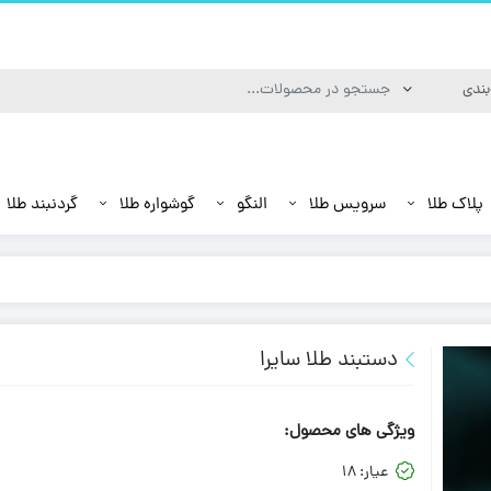
پلاک طلا
سرویس طلا
النگو
گوشواره طلا
گردنبند طلا
دستبند طلا سایرا
ویژگی های محصول:
عیار:
18