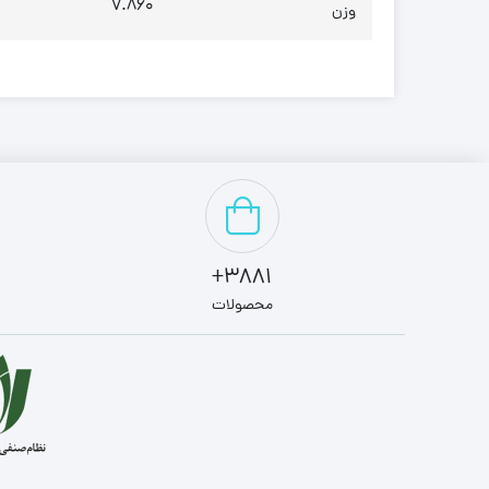
7.860
وزن
3881+
محصولات