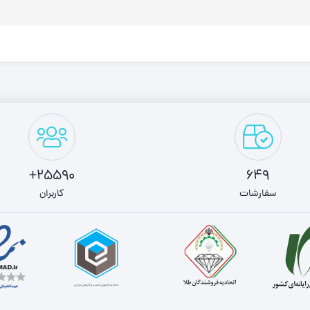
25590+
649
سفارشات
کاربران