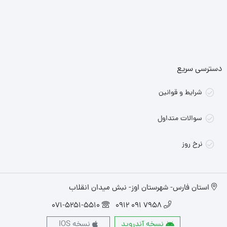
دسترسی سریع
شرایط و قوانین
سوالات متداول
نرخ روز
استان فارس- شهرستان اوز- نبش میدان انقلاب
071-5251-5510
7958 091 0912
نسخه آندروید
نسخه IOS