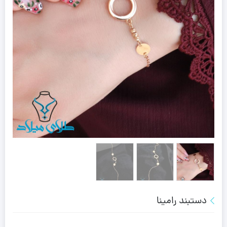
دستبند رامینا