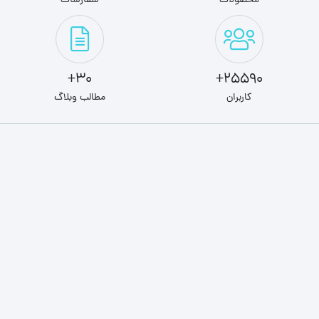
محصولات
سفارشات
30+
25590+
کاربران
مطالب وبلاگ