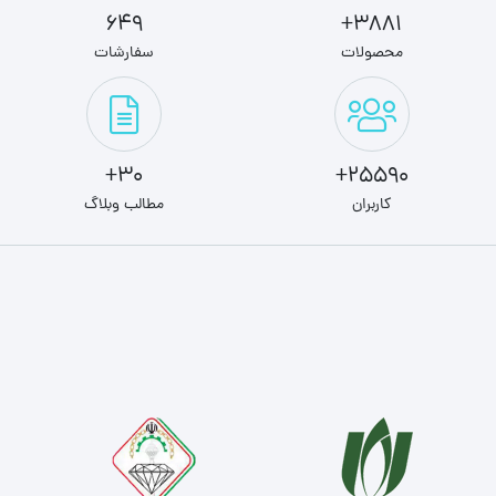
649
3881+
محصولات
سفارشات
30+
25590+
کاربران
مطالب وبلاگ