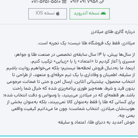
071-5251-5510
7958 091 0912
نسخه آندروید
نسخه IOS
درباره گالری طلای میلادزر
میلادزر، فقط یک فروشگاه طلا نیست؛ یک تجربه‌ است.
از سال‌ها پیش، با ۱۴ سال سابقه‌ی تخصصی در صنعت طلا و جواهر،
مسیری را آغاز کردیم تا «اعتماد» را با «زیبایی» ترکیب کنیم.
اینجا، ما به‌دنبال فروش لحظه‌ها نیستیم؛ بلکه می‌خواهیم روایت باشیم
از سلیقه، اطمینان و وفاداری.با یک تیم حرفه‌ای و متعهد، از طراحی تا
انتخاب محصول، پشتیبانی آنلاین، ارسال امن و حتی تا ضمانت مرجوعی
بدون قید و شرط، همه‌چیز طوری برنامه‌ریزی شده که خیال شما راحت
باشد.هر قطعه‌ای که در میلادزر می‌بینید، با وسواس و دقت انتخاب شده؛
برای کسانی که طلا را فقط به‌عنوان کالا نمی‌بینند، بلکه به‌عنوان بخشی از
هویت‌شان.میلادزر، انتخاب شماست؛ چون ما می‌دانیم کیفیت واقعی
یعنی چه.
خوش آمدید به دنیای طلا، اعتماد و سلیقه