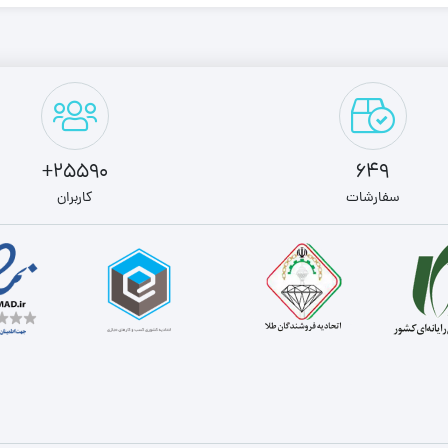
25590+
649
سفارشات
کاربران