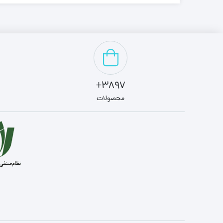
3897+
محصولات