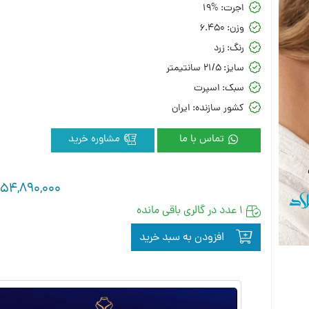
اجرت:
19%
وزن:
6.450
رنگ:
زرد
سایز:
21/5 سانتیمتر
سبک:
اسپرت
کشور سازنده:
ایران
تماس با ما
مشاوره خرید
154,890,000
1 عدد در گالری باقی مانده
افزودن به سبد خرید