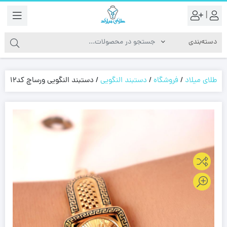
|
طلای میلاد
/
فروشگاه
/
دستبند النگویی
/
دستبند النگویی ورساچ کد12