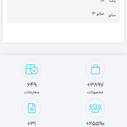
رنگ
سایز 3
سایز
649
3897+
محصولات
سفارشات
31+
25590+