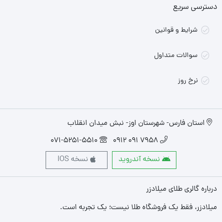
دسترسی سریع
شرایط و قوانین
سوالات متداول
نرخ روز
استان فارس- شهرستان اوز- نبش میدان انقلاب
071-5251-5510
7958 091 0912
نسخه آندروید
نسخه IOS
درباره گالری طلای میلادزر
میلادزر، فقط یک فروشگاه طلا نیست؛ یک تجربه‌ است.