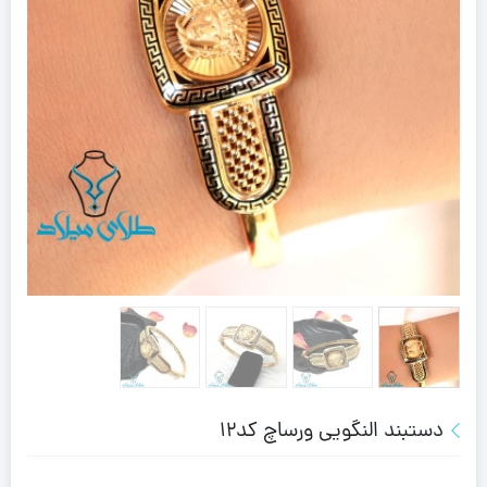
دستبند النگویی ورساچ کد12