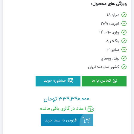
ویژگی های محصول:
عیار:
18
اجرت:
20%
وزن:
14.090
رنگ:
زرد
سایز:
3
برند:
ورساچ
کشور سازنده:
ایران
تماس با ما
مشاوره خرید
339,390,000
تومان
1 عدد در گالری باقی مانده
افزودن به سبد خرید