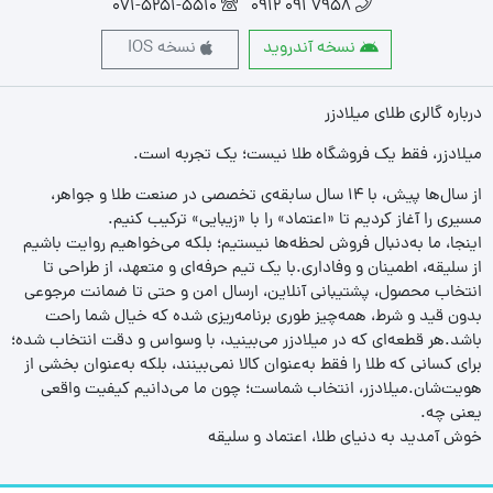
071-5251-5510
7958 091 0912
نسخه آندروید
نسخه IOS
درباره گالری طلای میلادزر
میلادزر، فقط یک فروشگاه طلا نیست؛ یک تجربه‌ است.
از سال‌ها پیش، با ۱۴ سال سابقه‌ی تخصصی در صنعت طلا و جواهر،
مسیری را آغاز کردیم تا «اعتماد» را با «زیبایی» ترکیب کنیم.
اینجا، ما به‌دنبال فروش لحظه‌ها نیستیم؛ بلکه می‌خواهیم روایت باشیم
از سلیقه، اطمینان و وفاداری.با یک تیم حرفه‌ای و متعهد، از طراحی تا
انتخاب محصول، پشتیبانی آنلاین، ارسال امن و حتی تا ضمانت مرجوعی
بدون قید و شرط، همه‌چیز طوری برنامه‌ریزی شده که خیال شما راحت
باشد.هر قطعه‌ای که در میلادزر می‌بینید، با وسواس و دقت انتخاب شده؛
برای کسانی که طلا را فقط به‌عنوان کالا نمی‌بینند، بلکه به‌عنوان بخشی از
هویت‌شان.میلادزر، انتخاب شماست؛ چون ما می‌دانیم کیفیت واقعی
یعنی چه.
خوش آمدید به دنیای طلا، اعتماد و سلیقه