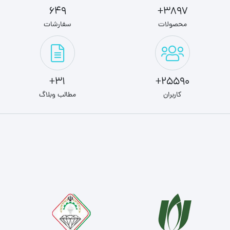
649
3897+
محصولات
سفارشات
31+
25590+
کاربران
مطالب وبلاگ