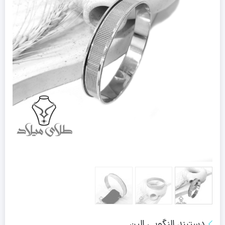
دستبند النگویی الین