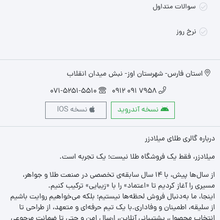
سوالات متداول
نرخ روز
استان فارس- شهرستان اوز- نبش میدان انقلاب
071-5251-5510
7958 091 0912
نسخه آندروید
نسخه IOS
درباره گالری طلای میلادزر
میلادزر، فقط یک فروشگاه طلا نیست؛ یک تجربه‌ است.
از سال‌ها پیش، با ۱۴ سال سابقه‌ی تخصصی در صنعت طلا و جواهر،
مسیری را آغاز کردیم تا «اعتماد» را با «زیبایی» ترکیب کنیم.
اینجا، ما به‌دنبال فروش لحظه‌ها نیستیم؛ بلکه می‌خواهیم روایت باشیم
از سلیقه، اطمینان و وفاداری.با یک تیم حرفه‌ای و متعهد، از طراحی تا
انتخاب محصول، پشتیبانی آنلاین، ارسال امن و حتی تا ضمانت مرجوعی