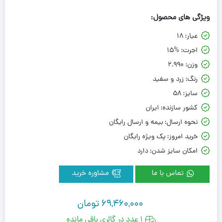
ویژگی های محصول:
عیار:
18
اجرت:
15%
وزن:
2.990
رنگ:
زرد و سفید
سایز:
58
کشور سازنده:
ایران
نحوه ارسال:
بیمه و ارسال رایگان
خرید امروز:
پک ویژه رایگان
امکان سایز شدن:
دارد
تماس با ما
مشاوره خرید
69,460,000
تومان
1 عدد در گالری باقی مانده