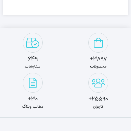
649
3897+
محصولات
سفارشات
30+
25590+
کاربران
مطالب وبلاگ