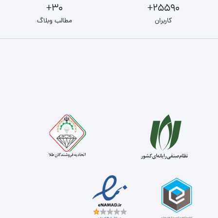
30+
25590+
کاربران
مطالب وبلاگ