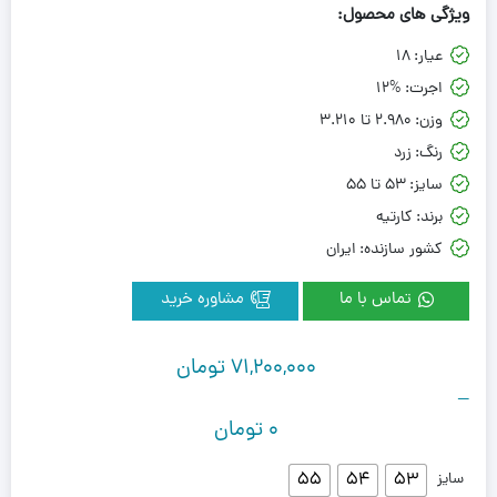
ویژگی های محصول:
عیار:
18
اجرت:
12%
وزن:
2.980 تا 3.210
رنگ:
زرد
سایز:
53 تا 55
برند:
کارتیه
کشور سازنده:
ایران
تماس با ما
مشاوره خرید
71,200,000
تومان
–
0
تومان
55
54
53
سایز