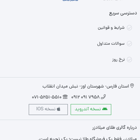
دسترسی سریع
شرایط و قوانین
سوالات متداول
نرخ روز
استان فارس- شهرستان اوز- نبش میدان انقلاب
071-5251-5510
7958 091 0912
نسخه آندروید
نسخه IOS
درباره گالری طلای میلادزر
میلادزر، فقط یک فروشگاه طلا نیست؛ یک تجربه‌ است.