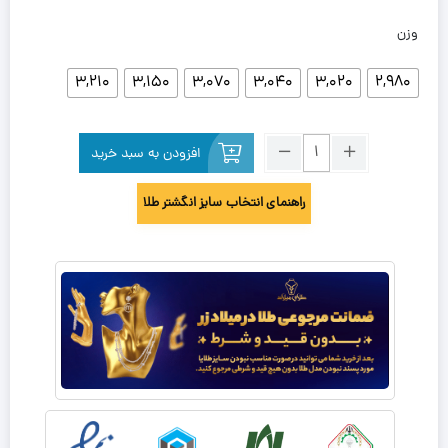
وزن
3,210
3,150
3,070
3,040
3,020
2,980
افزودن به سبد خرید
راهنمای انتخاب سایز انگشتر طلا