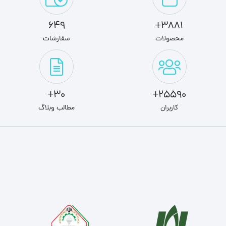
649
3881+
محصولات
سفارشات
30+
25590+
کاربران
مطالب وبلاگ