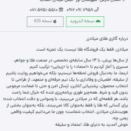
استان فارس- شهرستان اوز- نبش میدان انقلاب
071-5251-5510
7958 091 0912
نسخه آندروید
نسخه IOS
درباره گالری طلای میلادزر
میلادزر، فقط یک فروشگاه طلا نیست؛ یک تجربه‌ است.
از سال‌ها پیش، با ۱۴ سال سابقه‌ی تخصصی در صنعت طلا و جواهر،
مسیری را آغاز کردیم تا «اعتماد» را با «زیبایی» ترکیب کنیم.
اینجا، ما به‌دنبال فروش لحظه‌ها نیستیم؛ بلکه می‌خواهیم روایت باشیم
از سلیقه، اطمینان و وفاداری.با یک تیم حرفه‌ای و متعهد، از طراحی تا
انتخاب محصول، پشتیبانی آنلاین، ارسال امن و حتی تا ضمانت مرجوعی
بدون قید و شرط، همه‌چیز طوری برنامه‌ریزی شده که خیال شما راحت
باشد.هر قطعه‌ای که در میلادزر می‌بینید، با وسواس و دقت انتخاب شده؛
برای کسانی که طلا را فقط به‌عنوان کالا نمی‌بینند، بلکه به‌عنوان بخشی از
هویت‌شان.میلادزر، انتخاب شماست؛ چون ما می‌دانیم کیفیت واقعی
یعنی چه.
خوش آمدید به دنیای طلا، اعتماد و سلیقه