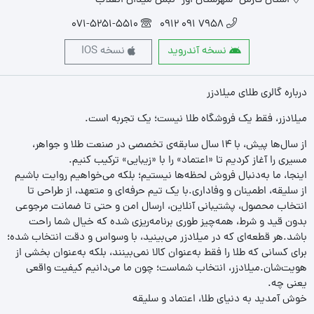
استان فارس- شهرستان اوز- نبش میدان انقلاب
071-5251-5510
7958 091 0912
نسخه آندروید
نسخه IOS
درباره گالری طلای میلادزر
میلادزر، فقط یک فروشگاه طلا نیست؛ یک تجربه‌ است.
از سال‌ها پیش، با ۱۴ سال سابقه‌ی تخصصی در صنعت طلا و جواهر،
مسیری را آغاز کردیم تا «اعتماد» را با «زیبایی» ترکیب کنیم.
اینجا، ما به‌دنبال فروش لحظه‌ها نیستیم؛ بلکه می‌خواهیم روایت باشیم
از سلیقه، اطمینان و وفاداری.با یک تیم حرفه‌ای و متعهد، از طراحی تا
انتخاب محصول، پشتیبانی آنلاین، ارسال امن و حتی تا ضمانت مرجوعی
بدون قید و شرط، همه‌چیز طوری برنامه‌ریزی شده که خیال شما راحت
باشد.هر قطعه‌ای که در میلادزر می‌بینید، با وسواس و دقت انتخاب شده؛
برای کسانی که طلا را فقط به‌عنوان کالا نمی‌بینند، بلکه به‌عنوان بخشی از
هویت‌شان.میلادزر، انتخاب شماست؛ چون ما می‌دانیم کیفیت واقعی
یعنی چه.
خوش آمدید به دنیای طلا، اعتماد و سلیقه