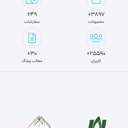
649
3897+
محصولات
سفارشات
30+
25590+
کاربران
مطالب وبلاگ