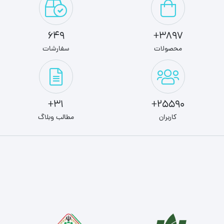
649
3897+
محصولات
سفارشات
31+
25590+
کاربران
مطالب وبلاگ