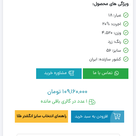
ویژگی های محصول:
عیار:
18
اجرت:
20%
وزن:
4.520
رنگ:
زرد
سایز:
56
کشور سازنده:
ایران
تماس با ما
مشاوره خرید
109,160,000
تومان
1 عدد در گالری باقی مانده
افزودن به سبد خرید
راهنمای انتخاب سایز انگشتر طلا