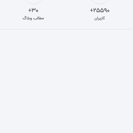
30+
25590+
کاربران
مطالب وبلاگ