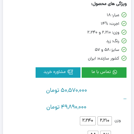
ویژگی های محصول:
عیار:
18
اجرت:
14%
وزن:
2.210 و 2.240
رنگ:
زرد
سایز:
58 و 57
کشور سازنده:
ایران
تماس با ما
مشاوره خرید
50,570,000
تومان
–
49,890,000
تومان
2,240
2,210
وزن