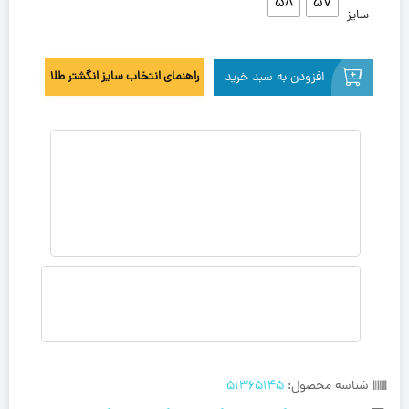
58
57
سایز
افزودن به سبد خرید
راهنمای انتخاب سایز انگشتر طلا
شناسه محصول:
51365145