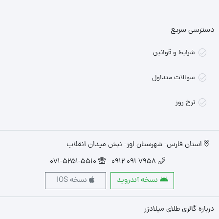
دسترسی سریع
شرایط و قوانین
سوالات متداول
نرخ روز
استان فارس- شهرستان اوز- نبش میدان انقلاب
071-5251-5510
7958 091 0912
نسخه آندروید
نسخه IOS
درباره گالری طلای میلادزر