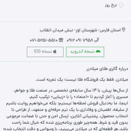
نرخ روز
استان فارس- شهرستان اوز- نبش میدان انقلاب
071-5251-5510
7958 091 0912
نسخه آندروید
نسخه IOS
درباره گالری طلای میلادزر
میلادزر، فقط یک فروشگاه طلا نیست؛ یک تجربه‌ است.
از سال‌ها پیش، با ۱۴ سال سابقه‌ی تخصصی در صنعت طلا و جواهر،
مسیری را آغاز کردیم تا «اعتماد» را با «زیبایی» ترکیب کنیم.
اینجا، ما به‌دنبال فروش لحظه‌ها نیستیم؛ بلکه می‌خواهیم روایت باشیم
از سلیقه، اطمینان و وفاداری.با یک تیم حرفه‌ای و متعهد، از طراحی تا
انتخاب محصول، پشتیبانی آنلاین، ارسال امن و حتی تا ضمانت مرجوعی
بدون قید و شرط، همه‌چیز طوری برنامه‌ریزی شده که خیال شما راحت
باشد.هر قطعه‌ای که در میلادزر می‌بینید، با وسواس و دقت انتخاب شده؛