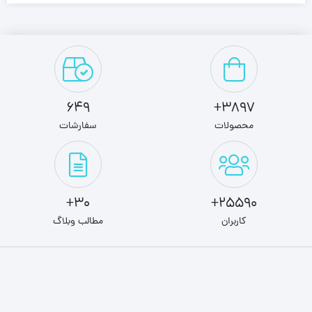
649
3897+
محصولات
سفارشات
30+
25590+
کاربران
مطالب وبلاگ