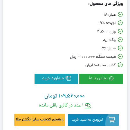
ویژگی های محصول:
عیار:
18
اجرت:
19%
وزن:
4.500
رنگ:
زرد
سایز:
56
قیمت سنگ:
3.000.000 ريال
کشور سازنده:
ایران
تماس با ما
مشاوره خرید
109,560,000
تومان
1 عدد در گالری باقی مانده
افزودن به سبد خرید
راهنمای انتخاب سایز انگشتر طلا