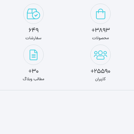
649
3893+
محصولات
سفارشات
30+
25590+
کاربران
مطالب وبلاگ