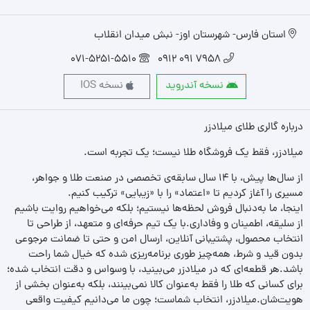
استان فارس- شهرستان اوز- نبش میدان انقلاب
071-5251-5510
7958 091 0912
نسخه آندروید
نسخه IOS
درباره گالری طلای میلادزر
میلادزر، فقط یک فروشگاه طلا نیست؛ یک تجربه‌ است.
از سال‌ها پیش، با ۱۴ سال سابقه‌ی تخصصی در صنعت طلا و جواهر،
مسیری را آغاز کردیم تا «اعتماد» را با «زیبایی» ترکیب کنیم.
اینجا، ما به‌دنبال فروش لحظه‌ها نیستیم؛ بلکه می‌خواهیم روایت باشیم
از سلیقه، اطمینان و وفاداری.با یک تیم حرفه‌ای و متعهد، از طراحی تا
انتخاب محصول، پشتیبانی آنلاین، ارسال امن و حتی تا ضمانت مرجوعی
بدون قید و شرط، همه‌چیز طوری برنامه‌ریزی شده که خیال شما راحت
باشد.هر قطعه‌ای که در میلادزر می‌بینید، با وسواس و دقت انتخاب شده؛
برای کسانی که طلا را فقط به‌عنوان کالا نمی‌بینند، بلکه به‌عنوان بخشی از
هویت‌شان.میلادزر، انتخاب شماست؛ چون ما می‌دانیم کیفیت واقعی