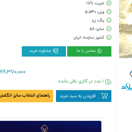
اجرت:
17%
وزن:
5.540
رنگ:
زرد
سایز:
58
کشور سازنده:
ایران
تماس با ما
مشاوره خرید
128,370,000
1 عدد در گالری باقی مانده
راهنمای انتخاب سایز انگشتر 
افزودن به سبد خرید