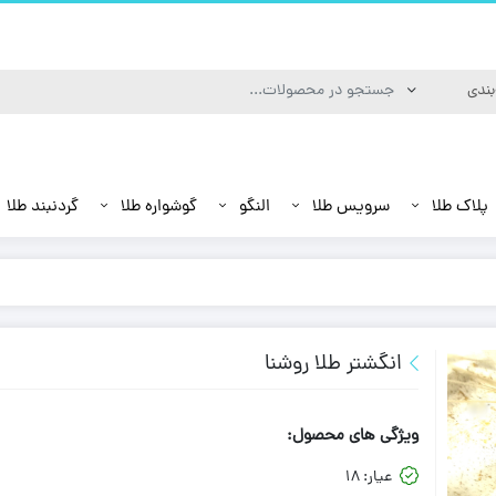
پلاک طلا
سرویس طلا
النگو
گوشواره طلا
گردنبند طلا
انگشتر طلا روشنا
ویژگی های محصول:
عیار:
18