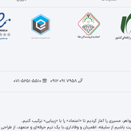
071-5251-5510
7958 091 0912
یت باشیم از سلیقه، اطمینان و وفاداری.با یک تیم حرفه‌ای و متعهد، از طراحی